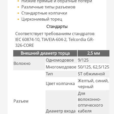
Низкие прямые и обратные потери
Различные типы разъемов
Стандартные колпачки
Циркониевый торец
Стандарты
Соответствует требованиям стандратов
IEC 60874-10, TIA/EIA-604-2, Telcordia GR-
326-CORE
Внешний диаметр торца
2,5 мм
Одномодовое
9/125
Волокно
Многомодовое
50/125, 62,5/125
Тип
ST обжимной
Желтый, синий,
Цвет колпачка
черный
Для
волоконно-
Разъем
оптического
Диаметр входа
кабеля