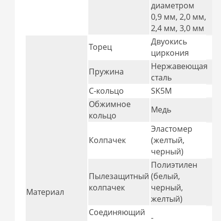
диаметром
0,9 мм, 2,0 мм,
2,4 мм, 3,0 мм
Двуокись
Торец
циркония
Нержавеющая
Пружина
сталь
С-кольцо
SK5M
Обжимное
Медь
кольцо
Эластомер
Колпачек
(желтый,
черный)
Полиэтилен
Пылезащитный
(белый,
колпачек
черный,
Материал
желтый)
Соединяющий
-