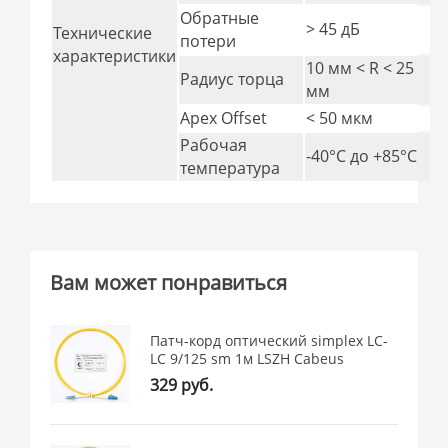
Обратные
> 45 дБ
Технические
потери
характеристики
10 мм < R < 25
Радиус торца
мм
Apex Offset
< 50 мкм
Рабочая
-40°C дo +85°C
температура
Вам может понравиться
Патч-корд оптический simplex LC-
LC 9/125 sm 1м LSZH Cabeus
329 руб.