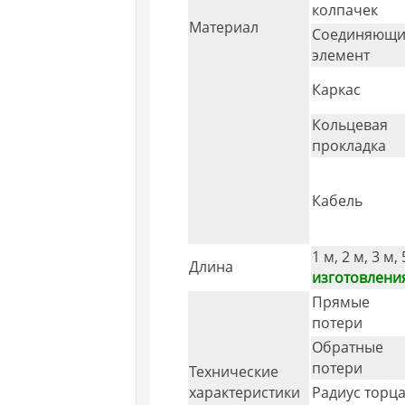
колпачек
Материал
Соединяющ
элемент
Каркас
Кольцевая
прокладка
Кабель
1 м, 2 м, 3 м, 
Длина
изготовления
Прямые
потери
Обратные
потери
Технические
характеристики
Радиус торц