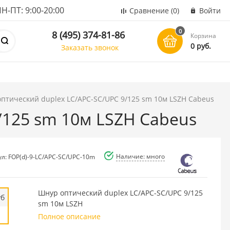
ПТ: 9:00-20:00
Сравнение
(0)
Войти
0
8 (495) 374-81-86
Корзина
0 руб.
Заказать звонок
оптический duplex LC/APC-SC/UPC 9/125 sm 10м LSZH Cabeus
/125 sm 10м LSZH Cabeus
Наличие: много
ул: FOP(d)-9-LC/APC-SC/UPC-10m
Шнур оптический duplex LC/APC-SC/UPC 9/125
уб
sm 10м LSZH
Полное описание