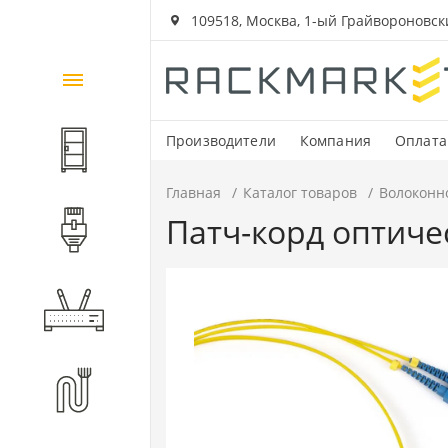
109518, Москва, 1-ый Грайвороновский
Каталог
товаров
Производители
Компания
Оплата
Шкафы и стойки
Главная
Каталог товаров
Волоконн
Патч-корд оптиче
Компоненты СКС
Активное оборудование
Волоконно-оптические
компоненты