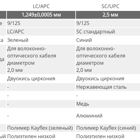
LC/APC
SC/UPC
1,249±0,0005 мм
2,5 мм
е
9/125
9/125
LC/APC
SC стандартный
ка
Зеленый
Синий
Для волоконно-
Для волоконно-
оптического кабеля
оптического кабеля
да
диаметром
диаметром
2,0 мм
2,0 мм
Двуокись циркония
Двуокись циркония
-
Нержавеющая сталь
-
-
-
Медь
-
Алюминий
Полимер Kayflex (зеленый)
Полимер Kayflex (синий)
ый
Полиэтилен низкой
Полиэтилен низкой