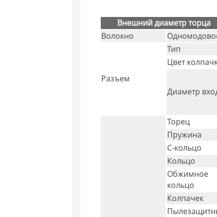
Внешний диаметр торца
Волокно
Одномодово
Тип
Цвет колпач
Разъем
Диаметр вхо
Торец
Пружина
С-кольцо
Кольцо
Обжимное
кольцо
Колпачек
Пылезащитн