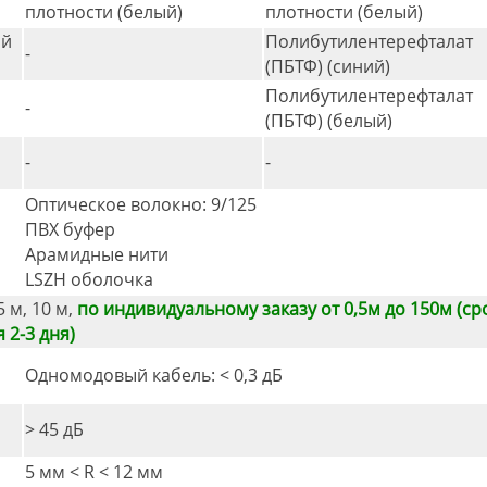
плотности (белый)
плотности (белый)
ий
Полибутилентерефталат
-
(ПБТФ) (синий)
Полибутилентерефталат
-
(ПБТФ) (белый)
-
-
Оптическое волокно: 9/125
ПВХ буфер
Арамидные нити
LSZH оболочка
5 м, 10 м,
по индивидуальному заказу от 0,5м до 150м (ср
 2-3 дня)
Одномодовый кабель: < 0,3 дБ
> 45 дБ
а
5 мм < R < 12 мм