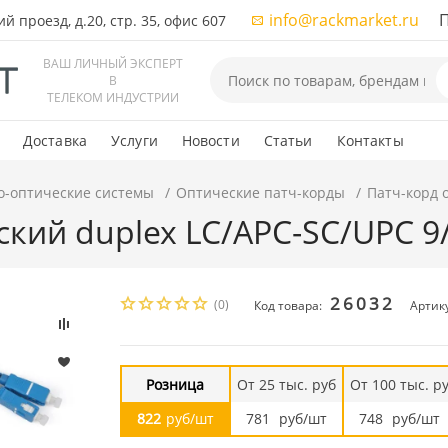
info@rackmarket.ru
ПН-
 проезд, д.20, стр. 35, офис 607
ВАШ ЛИЧНЫЙ ЭКСПЕРТ
В
ТЕЛЕКОМ ИНДУСТРИИ
Доставка
Услуги
Новости
Статьи
Контакты
о-оптические системы
Оптические патч-корды
Патч-корд 
ский duplex LC/APC-SC/UPC 9
26032
(0)
Код товара:
Артик
Розница
От 25 тыс. руб
От 100 тыс. р
822
руб/шт
781
руб/шт
748
руб/шт