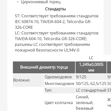
Циркониевый торец
Стандарты
ST: Соответствует требованиям стандратов
IEC 60874-10, TIA/EIA-604-2, Telcordia GR-
326-CORE
LC: Соответствует требованиям стандартов
TIA/EIA-604-10, Telcordia GR-326-CORE;
разъемы LC соответвуют требованиям
пожарной безопасности UL94V-0
LC
1,249±0,0005
Внешний диаметр торца
мм
Одномодовое
9/125
9
Волокно
Многомодовое
50/125, 62,5/125
5
Тип
LC стандартный
S
Синий,
Ж
Цвет колпачка
зеленый,
ч
бежевый