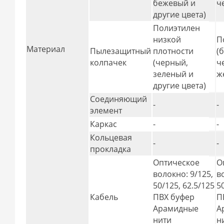
бежевый и
ч
другие цвета)
Полиэтилен
низкой
П
Материал
Пылезащитный
плотности
(
колпачек
(черный,
ч
зеленый и
ж
другие цвета)
Соединяющий
-
-
элемент
Каркас
-
-
Кольцевая
-
-
прокладка
Оптическое
О
волокно: 9/125,
в
50/125, 62.5/125
5
Кабель
ПВХ буфер
П
Арамидные
А
нити
н