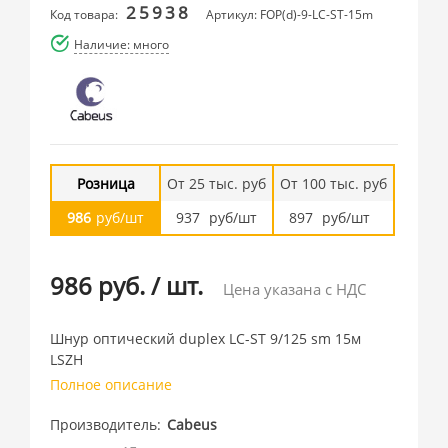
25938
Код товара:
Артикул: FOP(d)-9-LC-ST-15m
Наличие: много
Розница
От 25 тыс. руб
От 100 тыс. руб
986
руб/шт
937
руб/шт
897
руб/шт
986 руб.
/
шт.
Цена указана с НДС
Шнур оптический duplex LC-ST 9/125 sm 15м
LSZH
Полное описание
Производитель
Cabeus