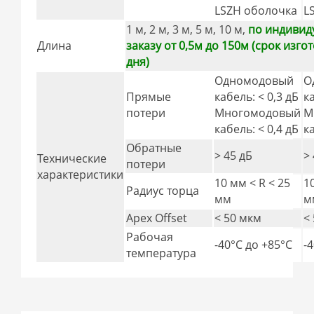
LSZH оболочка
L
1 м, 2 м, 3 м, 5 м, 10 м,
по индивид
Длина
заказу от 0,5м до 150м (срок изго
дня)
Одномодовый
О
Прямые
кабель: < 0,3 дБ
к
потери
Многомодовый
М
кабель: < 0,4 дБ
к
Обратные
> 45 дБ
>
Технические
потери
характеристики
10 мм < R < 25
1
Радиус торца
мм
м
Apex Offset
< 50 мкм
<
Рабочая
-40°C дo +85°C
-
температура