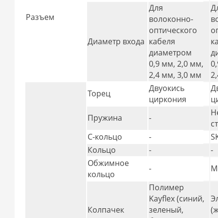
Для
Д
Разъем
волоконно-
в
оптического
о
Диаметр входа
кабеля
к
диаметром
д
0,9 мм, 2,0 мм,
0
2,4 мм, 3,0 мм
2
Двуокись
Д
Торец
циркония
ц
Н
Пружина
-
с
С-кольцо
-
S
Кольцо
-
-
Обжимное
-
М
кольцо
Полимер
Kayflex (синий,
Э
Колпачек
зеленый,
(