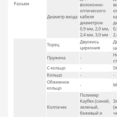
Разъем
волоконно-
в
оптического
о
Диаметр входа
кабеля
к
диаметром
д
0,9 мм, 2,0 мм,
0
2,4 мм, 3,0 мм
2
Двуокись
Д
Торец
циркония
ц
Н
Пружина
-
с
С-кольцо
-
S
Кольцо
-
-
Обжимное
-
М
кольцо
Полимер
Kayflex (синий,
Э
Колпачек
зеленый,
(
бежевый и
ч