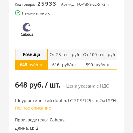
25933
Код товара:
Артикул: FOP(d)-9-LC-ST-2m
Наличие: много
Розница
От 25 тыс. руб
От 100 тыс. руб
648
руб/шт
616
руб/шт
590
руб/шт
648 руб.
/
шт.
Цена указана с НДС
Шнур оптический duplex LC-ST 9/125 sm 2м LSZH
Полное описание
Производитель
Cabeus
Длина, м
2