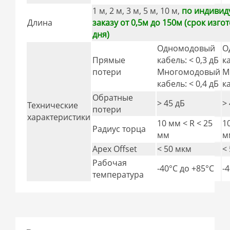
1 м, 2 м, 3 м, 5 м, 10 м,
по индивид
Длина
заказу от 0,5м до 150м (срок изго
дня)
Одномодовый
О
Прямые
кабель: < 0,3 дБ
к
потери
Многомодовый
М
кабель: < 0,4 дБ
к
Обратные
> 45 дБ
>
Технические
потери
характеристики
10 мм < R < 25
1
Радиус торца
мм
м
Apex Offset
< 50 мкм
<
Рабочая
-40°C дo +85°C
-
температура