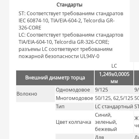
Стандарты
ST: Соответствует требованиям стандратов
IEC 60874-10, TIA/EIA-604-2, Telcordia GR-
326-CORE
LC: Соответствует требованиям стандартов
TIA/EIA-604-10, Telcordia GR-326-CORE;
разъемы LC соответвуют требованиям
пожарной безопасности UL94V-0
LC
1,249±0,0005
Внешний диаметр торца
мм
Одномодовое
9/125
9
Волокно
Многомодовое
50/125, 62,5/125
5
Тип
LC стандартный
S
Синий,
Ж
Цвет колпачка
зеленый,
ч
бежевый
Для
Д