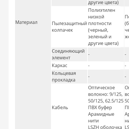
другие цвета)
Полиэтилен
низкой
П
Материал
Пылезащитный
плотности
(
колпачек
(черный,
ч
зеленый и
ж
другие цвета)
Соединяющий
-
-
элемент
Каркас
-
-
Кольцевая
-
-
прокладка
Оптическое
О
волокно: 9/125,
в
50/125, 62.5/125
5
Кабель
ПВХ буфер
П
Арамидные
А
нити
н
LSZH оболочка
L