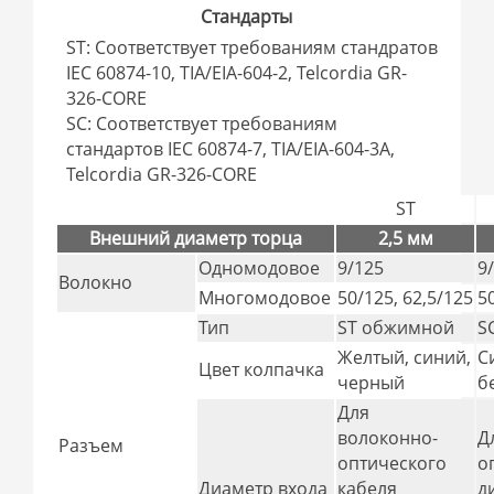
Стандарты
ST: Соответствует требованиям стандратов
IEC 60874-10, TIA/EIA-604-2, Telcordia GR-
326-CORE
SC: Соответствует требованиям
стандартов IEC 60874-7, TIA/EIA-604-3A,
Telcordia GR-326-CORE
ST
Внешний диаметр торца
2,5 мм
Одномодовое
9/125
9
Волокно
Многомодовое
50/125, 62,5/125
5
Тип
ST обжимной
S
Желтый, синий,
С
Цвет колпачка
черный
б
Для
волоконно-
Д
Разъем
оптического
о
Диаметр входа
кабеля
д