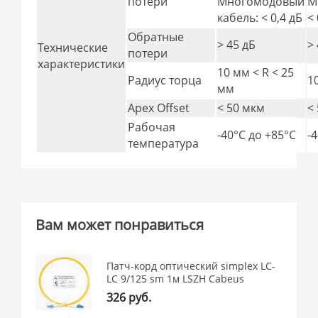
потери
Многомодовый
М
кабель: < 0,4 дБ
< 
Обратные
> 45 дБ
>
Технические
потери
характеристики
10 мм < R < 25
Радиус торца
1
мм
Apex Offset
< 50 мкм
<
Рабочая
-40°C дo +85°C
-
температура
Вам может понравиться
Патч-корд оптический simplex LC-
LC 9/125 sm 1м LSZH Cabeus
326 руб.