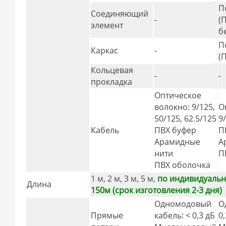
П
Соединяющий
-
(
элемент
б
П
Каркас
-
(
Кольцевая
-
-
прокладка
Оптическое
волокно: 9/125,
О
50/125, 62.5/125
9
Кабель
ПВХ буфер
П
Арамидные
А
нити
П
ПВХ оболочка
1 м, 2 м, 3 м, 5 м,
по индивидуально
Длина
150м (срок изготовления 2-3 дня)
Одномодовый
О
Прямые
кабель: < 0,3 дБ
0