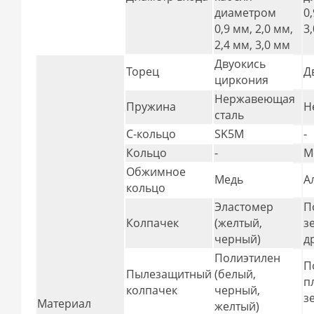
диаметром
0
0,9 мм, 2,0 мм,
3
2,4 мм, 3,0 мм
Двуокись
Торец
Д
циркония
Нержавеющая
Пружина
Н
сталь
С-кольцо
SK5M
-
Кольцо
-
М
Обжимное
Медь
А
кольцо
Эластомер
П
Колпачек
(желтый,
з
черный)
д
Полиэтилен
П
Пылезащитный
(белый,
п
колпачек
черный,
з
Материал
желтый)