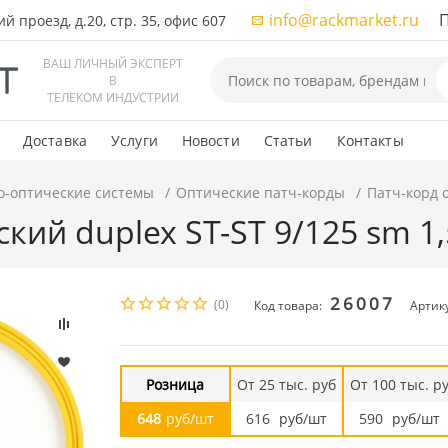
info@rackmarket.ru
ПН-
 проезд, д.20, стр. 35, офис 607
ВАШ ЛИЧНЫЙ ЭКСПЕРТ
В
ТЕЛЕКОМ ИНДУСТРИИ
Доставка
Услуги
Новости
Статьи
Контакты
о-оптические системы
Оптические патч-корды
Патч-корд 
кий duplex ST-ST 9/125 sm 1
26007
(0)
Код товара:
Артику
Розница
От 25 тыс. руб
От 100 тыс. р
648
руб/шт
616
руб/шт
590
руб/шт