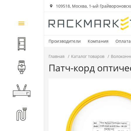
109518, Москва, 1-ый Грайвороновский
Каталог
товаров
Производители
Компания
Оплата
Шкафы и стойки
Главная
Каталог товаров
Волоконн
Патч-корд оптичес
Компоненты СКС
Активное оборудование
Волоконно-оптические
компоненты