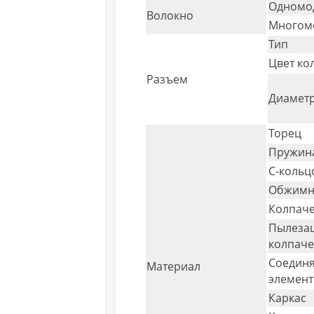
Одномо
Волокно
Многом
Тип
Цвет ко
Разъем
Диаметр
Торец
Пружин
С-кольц
Обжимн
Колпач
Пылеза
колпаче
Соедин
Материал
элемент
Каркас