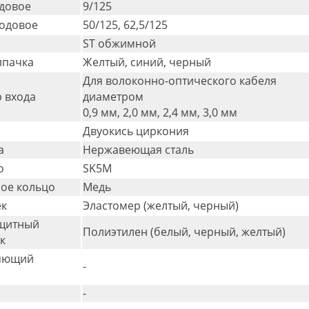
довое
9/125
одовое
50/125, 62,5/125
ST обжимной
лпачка
Желтый, синий, черный
Для волоконно-оптического кабеля
 входа
диаметром
0,9 мм, 2,0 мм, 2,4 мм, 3,0 мм
Двуокись циркония
а
Нержавеющая сталь
о
SK5M
ое кольцо
Медь
ек
Эластомер (желтый, черный)
щитный
Полиэтилен (белый, черный, желтый)
к
яющий
-
-