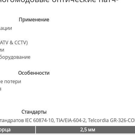
Применение
кации
ATV & CCTV)
ии
борудование
Особенности
е потери
в
Стандарты
андратов IEC 60874-10, TIA/EIA-604-2, Telcordia GR-326-C
орца
2,5 мм