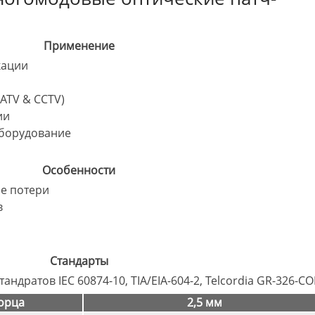
Применение
кации
ATV & CCTV)
ии
борудование
Особенности
е потери
в
Стандарты
андратов IEC 60874-10, TIA/EIA-604-2, Telcordia GR-326-C
орца
2,5 мм