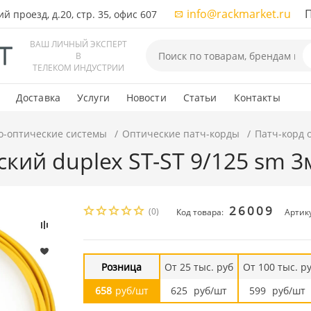
info@rackmarket.ru
ПН-
 проезд, д.20, стр. 35, офис 607
ВАШ ЛИЧНЫЙ ЭКСПЕРТ
В
ТЕЛЕКОМ ИНДУСТРИИ
Доставка
Услуги
Новости
Статьи
Контакты
о-оптические системы
Оптические патч-корды
Патч-корд 
ский duplex ST-ST 9/125 sm 
26009
(0)
Код товара:
Артику
Розница
От 25 тыс. руб
От 100 тыс. р
658
руб/шт
625
руб/шт
599
руб/шт