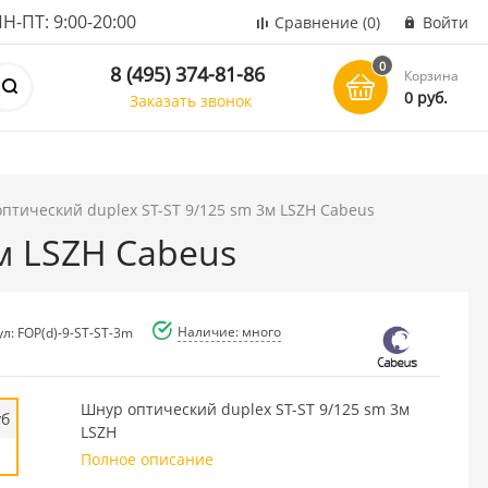
ПТ: 9:00-20:00
Сравнение
(0)
Войти
0
8 (495) 374-81-86
Корзина
0 руб.
Заказать звонок
оптический duplex ST-ST 9/125 sm 3м LSZH Cabeus
3м LSZH Cabeus
Наличие: много
л: FOP(d)-9-ST-ST-3m
Шнур оптический duplex ST-ST 9/125 sm 3м
уб
LSZH
Полное описание