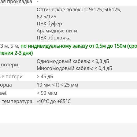
ая прокладка
-
Оптическое волокно: 9/125, 50/125,
62.5/125
ПВХ буфер
Арамидные нити
ПВХ оболочка
 3 м, 5 м,
по индивидуальному заказу от 0,5м до 150м (ср
ления 2-3 дня)
Одномодовый кабель: < 0,3 дБ
 потери
Многомодовый кабель: < 0,4 дБ
е потери
> 45 дБ
торца
10 мм < R < 25 мм
set
< 50 мкм
 температура
-40°C дo +85°C