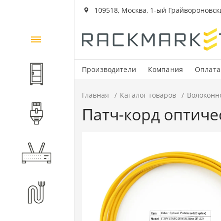
109518, Москва, 1-ый Грайвороновский
Каталог
товаров
Производители
Компания
Оплата
Шкафы и стойки
Главная
Каталог товаров
Волоконн
Патч-корд оптиче
Компоненты СКС
Активное оборудование
Волоконно-оптические
компоненты