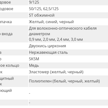
довое
9/125
одовое
50/125, 62,5/125
ST обжимной
лпачка
Желтый, синий, черный
Для волоконно-оптического кабеля
 входа
диаметром
0,9 мм, 2,0 мм, 2,4 мм, 3,0 мм
Двуокись циркония
а
Нержавеющая сталь
о
SK5M
ое кольцо
Медь
ек
Эластомер (желтый, черный)
щитный
Полиэтилен (белый, черный, желтый)
к
яющий
-
-