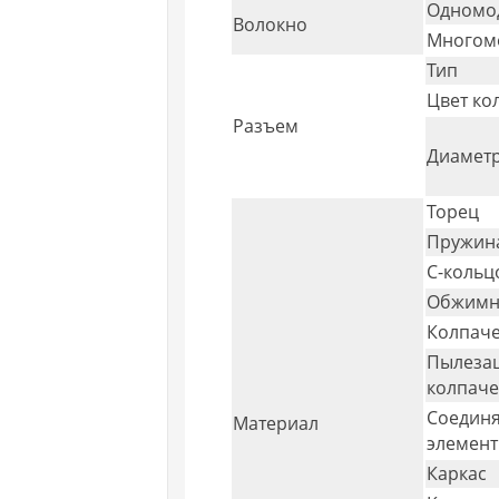
Одномо
Волокно
Многом
Тип
Цвет ко
Разъем
Диаметр
Торец
Пружин
С-кольц
Обжимн
Колпач
Пылеза
колпаче
Соедин
Материал
элемент
Каркас