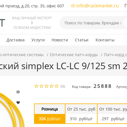
info@rackmarket.ru
ПН-
 проезд, д.20, стр. 35, офис 607
ВАШ ЛИЧНЫЙ ЭКСПЕРТ
В
ТЕЛЕКОМ ИНДУСТРИИ
Доставка
Услуги
Новости
Статьи
Контакты
о-оптические системы
Оптические патч-корды
Патч-корд 
кий simplex LC-LC 9/125 sm 
25888
(0)
Код товара:
Артику
Розница
От 25 тыс. руб
От 100 тыс. р
326
руб/шт
310
руб/шт
297
руб/шт