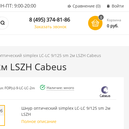
ПТ: 9:00-20:00
Сравнение
(0)
Войти
0
8 (495) 374-81-86
Корзина
0 руб.
Заказать звонок
оптический simplex LC-LC 9/125 sm 2м LSZH Cabeus
2м LSZH Cabeus
Наличие: много
л: FOP(s)-9-LC-LC-2m
Шнур оптический simplex LC-LC 9/125 sm 2м
уб
LSZH
Полное описание