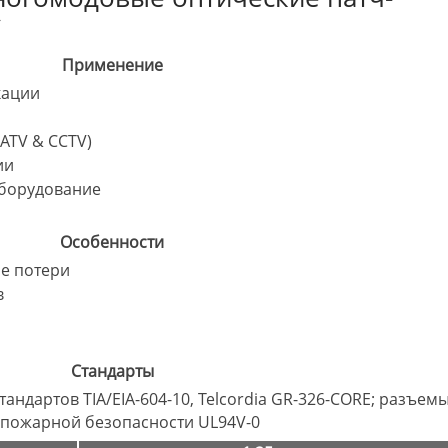
C
Применение
кации
ATV & CCTV)
ии
борудование
Особенности
е потери
в
Стандарты
андартов TIA/EIA-604-10, Telcordia GR-326-CORE; разъем
 пожарной безопасности UL94V-0