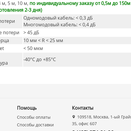
3 м, 5 м, 10 м,
по индивидуальному заказу от 0,5м до 150м
отовления 2-3 дня)
Одномодовый кабель: < 0,3 дБ
потери
Многомодовый кабель: < 0,4 дБ
е потери
> 45 дБ
орца
10 мм < R < 25 мм
et
< 50 мкм
-40°C дo +85°C
ура
Помощь
Контакты
109518, Москва, 1-ый Грай
Способы оплаты
35, офис 607
Способы доставки