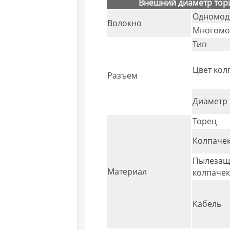
Внешний диаметр тор
Одномод
Волокно
Многомо
Тип
Цвет кол
Разъем
Диаметр 
Торец
Колпаче
Пылезащ
Материал
колпаче
Кабель