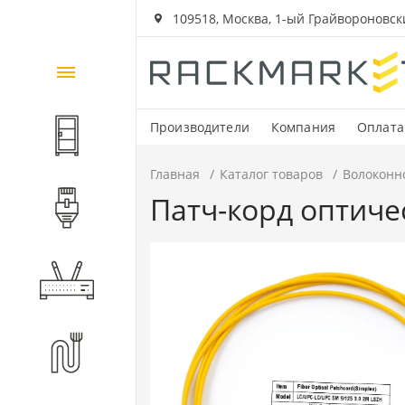
109518, Москва, 1-ый Грайвороновский
Каталог
товаров
Производители
Компания
Оплата
Шкафы и стойки
Главная
Каталог товаров
Волоконн
Патч-корд оптичес
Компоненты СКС
Активное оборудование
Волоконно-оптические
компоненты