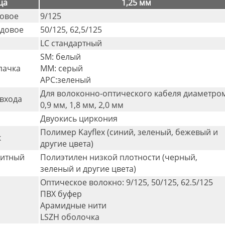
ца
1,25 мм
овое
9/125
довое
50/125, 62,5/125
LC стандартный
SM: белый
пачка
MM: серый
APC:зеленый
Для волоконно-оптического кабеля диаметро
входа
0,9 мм, 1,8 мм, 2,0 мм
Двуокись циркония
Полимер Kayflex (синий, зеленый, бежевый и
к
другие цвета)
итный
Полиэтилен низкой плотности (черный,
к
зеленый и другие цвета)
Оптическое волокно: 9/125, 50/125, 62.5/125
ПВХ буфер
Арамидные нити
LSZH оболочка