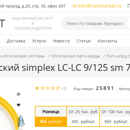
info@rackmarket.ru
ПН-
 проезд, д.20, стр. 35, офис 607
ВАШ ЛИЧНЫЙ ЭКСПЕРТ
В
ТЕЛЕКОМ ИНДУСТРИИ
Доставка
Услуги
Новости
Статьи
Контакты
о-оптические системы
Оптические патч-корды
Патч-корд 
кий simplex LC-LC 9/125 sm 
25891
(1)
Код товара:
Артику
Розница
От 25 тыс. руб
От 100 тыс. р
405
руб/шт
385
руб/шт
369
руб/шт