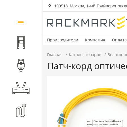
109518, Москва, 1-ый Грайвороновский
Каталог
товаров
Производители
Компания
Оплата
Шкафы и стойки
Главная
Каталог товаров
Волоконн
Патч-корд оптичес
Компоненты СКС
Активное оборудование
Волоконно-оптические
компоненты