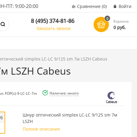
ПТ: 9:00-20:00
Сравнение
(0)
Войти
0
8 (495) 374-81-86
Корзина
0 руб.
Заказать звонок
оптический simplex LC-LC 9/125 sm 7м LSZH Cabeus
7м LSZH Cabeus
Наличие: много
л: FOP(s)-9-LC-LC-7m
Шнур оптический simplex LC-LC 9/125 sm 7м
уб
LSZH
Полное описание