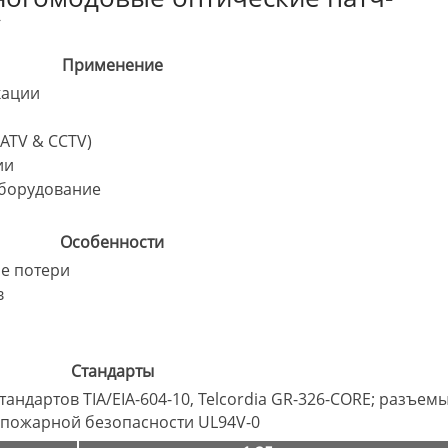
C
Применение
кации
ATV & CCTV)
ии
борудование
Особенности
е потери
в
Стандарты
андартов TIA/EIA-604-10, Telcordia GR-326-CORE; разъем
 пожарной безопасности UL94V-0