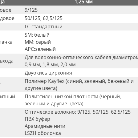
ца
1,25 мм
овое
9/125
довое
50/125, 62,5/125
LC стандартный
SM: белый
пачка
MM: серый
APC:зеленый
Для волоконно-оптического кабеля диаметро
входа
0,9 мм, 1,8 мм, 2,0 мм
Двуокись циркония
Полимер Kayflex (синий, зеленый, бежевый и
к
другие цвета)
итный
Полиэтилен низкой плотности (черный,
к
зеленый и другие цвета)
Оптическое волокно: 9/125, 50/125, 62.5/125
ПВХ буфер
Арамидные нити
LSZH оболочка