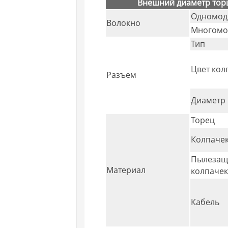
Внешний диаметр тор
Одномод
Волокно
Многомо
Тип
Цвет кол
Разъем
Диаметр 
Торец
Колпаче
Пылезащ
Материал
колпаче
Кабель