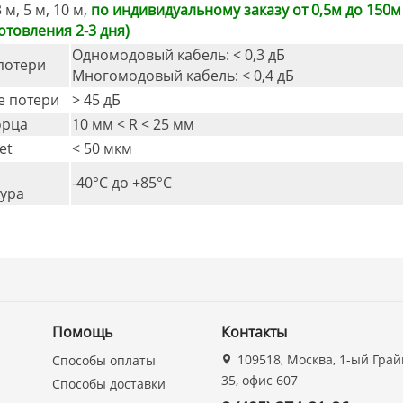
3 м, 5 м, 10 м,
по индивидуальному заказу от 0,5м до 150м
отовления 2-3 дня)
Одномодовый кабель: < 0,3 дБ
потери
Многомодовый кабель: < 0,4 дБ
е потери
> 45 дБ
орца
10 мм < R < 25 мм
et
< 50 мкм
-40°C дo +85°C
ура
Помощь
Контакты
109518, Москва, 1-ый Грай
Способы оплаты
35, офис 607
Способы доставки