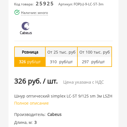
25925
Код товара:
Артикул: FOP(s)-9-LC-ST-3m
Наличие: много
Розница
От 25 тыс. руб
От 100 тыс. руб
326
руб/шт
310
руб/шт
297
руб/шт
326 руб.
/
шт.
Цена указана с НДС
Шнур оптический simplex LC-ST 9/125 sm 3м LSZH
Полное описание
Производитель
Cabeus
Длина, м
3