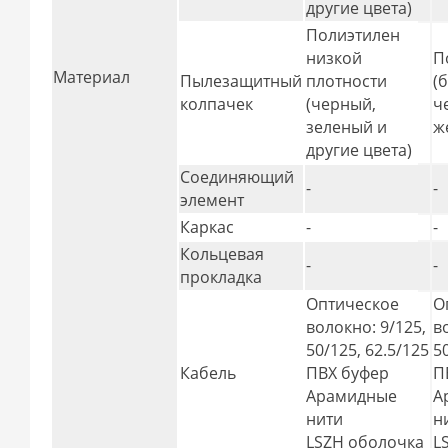
другие цвета)
Полиэтилен
низкой
П
Материал
Пылезащитный
плотности
(
колпачек
(черный,
ч
зеленый и
ж
другие цвета)
Соединяющий
-
-
элемент
Каркас
-
-
Кольцевая
-
-
прокладка
Оптическое
О
волокно: 9/125,
в
50/125, 62.5/125
5
Кабель
ПВХ буфер
П
Арамидные
А
нити
н
LSZH оболочка
L