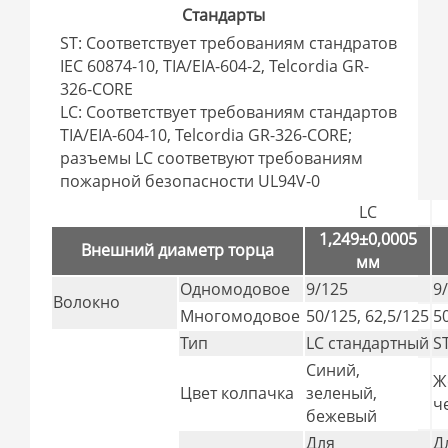
Стандарты
ST: Соответствует требованиям стандратов
IEC 60874-10, TIA/EIA-604-2, Telcordia GR-
326-CORE
LC: Соответствует требованиям стандартов
TIA/EIA-604-10, Telcordia GR-326-CORE;
разъемы LC соответвуют требованиям
пожарной безопасности UL94V-0
LC
1,249±0,0005
Внешний диаметр торца
мм
Одномодовое
9/125
9
Волокно
Многомодовое
50/125, 62,5/125
5
Тип
LC стандартный
S
Синий,
Ж
Цвет колпачка
зеленый,
ч
бежевый
Для
Д