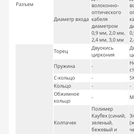
Разъем
волоконно-
в
оптического
о
Диаметр входа
кабеля
к
диаметром
д
0,9 мм, 2,0 мм,
0
2,4 мм, 3,0 мм
2
Двуокись
Д
Торец
циркония
ц
Н
Пружина
-
с
С-кольцо
-
S
Кольцо
-
-
Обжимное
-
М
кольцо
Полимер
Kayflex (синий,
Э
Колпачек
зеленый,
(
бежевый и
ч