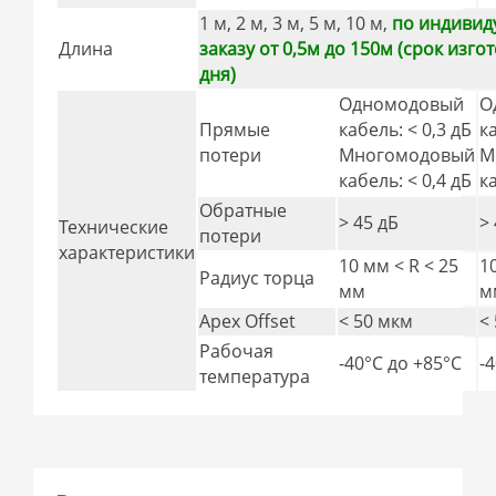
1 м, 2 м, 3 м, 5 м, 10 м,
по индивид
Длина
заказу от 0,5м до 150м (срок изго
дня)
Одномодовый
О
Прямые
кабель: < 0,3 дБ
к
потери
Многомодовый
М
кабель: < 0,4 дБ
к
Обратные
> 45 дБ
>
Технические
потери
характеристики
10 мм < R < 25
1
Радиус торца
мм
м
Apex Offset
< 50 мкм
<
Рабочая
-40°C дo +85°C
-
температура