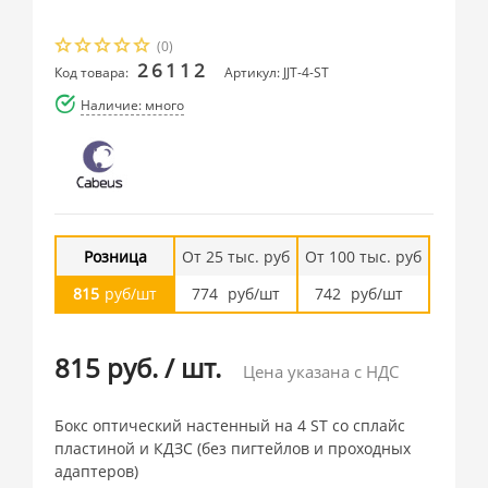
(0)
26112
Код товара:
Артикул: JJT-4-ST
Наличие: много
Розница
От 25 тыс. руб
От 100 тыс. руб
815
руб/шт
774
руб/шт
742
руб/шт
815 руб.
/
шт.
Цена указана с НДС
Бокс оптический настенный на 4 ST со сплайс
пластиной и КДЗС (без пигтейлов и проходных
адаптеров)