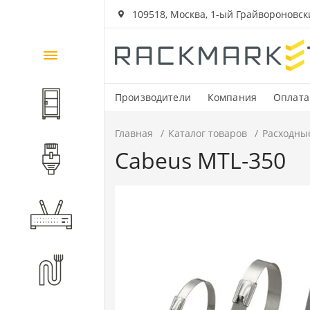
109518, Москва, 1-ый Грайвороновский
Каталог
товаров
Производители
Компания
Оплата
Шкафы и стойки
Главная
Каталог товаров
Расходны
Cabeus MTL-350
Компоненты СКС
Активное оборудование
Волоконно-оптические
компоненты