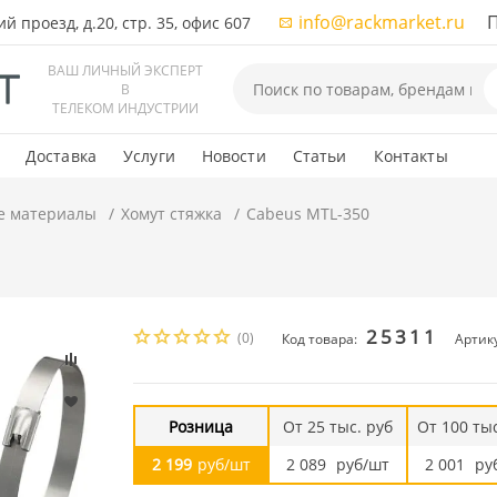
info@rackmarket.ru
ПН-
 проезд, д.20, стр. 35, офис 607
ВАШ ЛИЧНЫЙ ЭКСПЕРТ
В
ТЕЛЕКОМ ИНДУСТРИИ
Доставка
Услуги
Новости
Статьи
Контакты
е материалы
Хомут стяжка
Cabeus MTL-350
25311
(0)
Код товара:
Артик
Розница
От 25 тыс. руб
От 100 тыс
2 199
руб/шт
2 089
руб/шт
2 001
ру