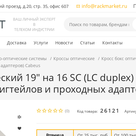
info@rackmarket.ru
ПН-
 проезд, д.20, стр. 35, офис 607
ВАШ ЛИЧНЫЙ ЭКСПЕРТ
В
ТЕЛЕКОМ ИНДУСТРИИ
Доставка
Услуги
Новости
Статьи
Контакты
о-оптические системы
Кроссы оптические
Кросс бокс опти
 адаптеров) Cabeus
ский 19" на 16 SC (LC duplex)
игтейлов и проходных адапт
26121
(0)
Код товара:
Артик
Розница
От 25 тыс. руб
От 100 тыс