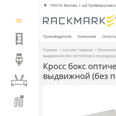
109518, Москва, 1-ый Грайвороновский
Каталог
товаров
Производители
Компания
Оплата
Шкафы и стойки
Главная
Каталог товаров
Волоконн
выдвижной (без пигтейлов и проходных
Компоненты СКС
Кросс бокс оптиче
выдвижной (без п
Активное оборудование
Волоконно-оптические
компоненты