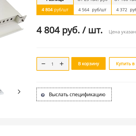
4 804
руб/шт
4 564
руб/шт
4 372
ру
4 804 руб.
/
шт.
Цена указан
В корзину
Купить в
Выслать спецификацию