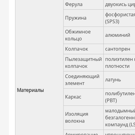
Ферула
двуокись ци
фосфористая
Пружина
(SPS3)
Обжимное
алюминий
кольцо
Колпачок
сантопрен
Пылезащитный
полиэтилен 
колпачок
плотности
Соединяющий
латунь
элемент
Материалы
полибутиле
Каркас
(PBT)
малодымны
Изоляция
безгалоген
волокна
компаунд (L
Армирование
упрочняющ