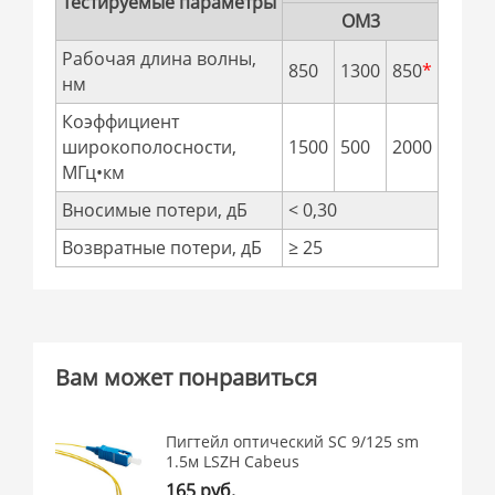
Тестируемые параметры
OM3
Рабочая длина волны,
850
1300
850
*
нм
Коэффициент
широкополосности,
1500
500
2000
МГц•км
Вносимые потери, дБ
< 0,30
Возвратные потери, дБ
≥ 25
Вам может понравиться
Пигтейл оптический SC 9/125 sm
1.5м LSZH Cabeus
165 руб.