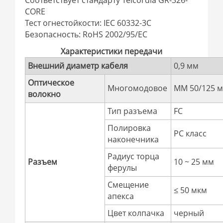
Соответствует стандарту Telcordia GR-326-
CORE
Тест огнестойкости: IEC 60332-3C
Безопасность: RoHS 2002/95/EC
Характеристики передачи
Внешний диаметр кабеля
0,9 мм
Оптическое
Многомодовое
МM 50/125 м
волокно
Тип разъема
FC
Полировка
PC класс
наконечника
Радиус торца
Разъем
10 ~ 25 мм
ферулы
Смещение
≤ 50 мкм
апекса
Цвет колпачка
черный