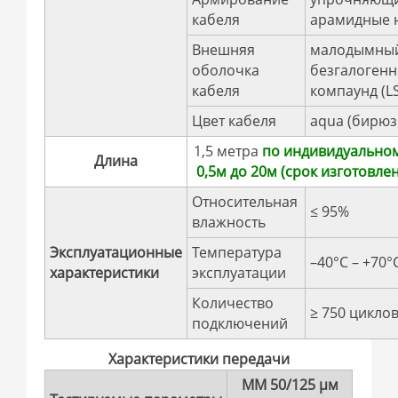
кабеля
арамидные 
Внешняя
малодымны
оболочка
безгалоген
кабеля
компаунд (L
Цвет кабеля
aqua (бирю
1,5 метра
по индивидуальном
Длина
0,5м до 20м (срок изготовлен
Относительная
≤ 95%
влажность
Эксплуатационные
Температура
–40°C – +70°
характеристики
эксплуатации
Количество
≥ 750 цикло
подключений
Характеристики передачи
MM 50/125 µм