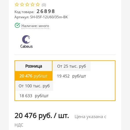
(0)
26898
Код товара:
Артикул: SH-05F-12U60/35m-BK
Наличие: много
Розница
От 25 тыс. руб
20 476
руб/шт
19 452
руб/шт
От 100 тыс. руб
18 633
руб/шт
20 476 руб.
/
шт.
Цена указана с
НДС