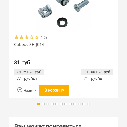
(12)
Cabeus SH-J014
81 руб.
От 25 тыс. руб
От 100 тыс. руб
77
руб/шт
74
руб/шт
В корзину
Наличие: много
Вам может понравиться