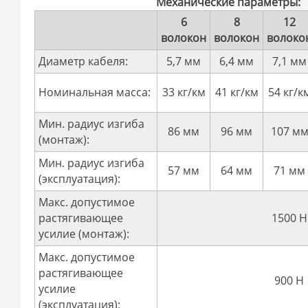
Механические параметры:
6
8
12
волокон
волокон
волоко
Диаметр кабеля:
5,7 мм
6,4 мм
7,1 мм
Номинальная масса:
33 кг/км
41 кг/км
54 кг/к
Мин. радиус изгиба
86 мм
96 мм
107 м
(монтаж):
Мин. радиус изгиба
57 мм
64 мм
71 мм
(эксплуатация):
Макс. допустимое
растягивающее
1500 Н
усилие (монтаж):
Макс. допустимое
растягивающее
900 Н
усилие
(эксплуатация):