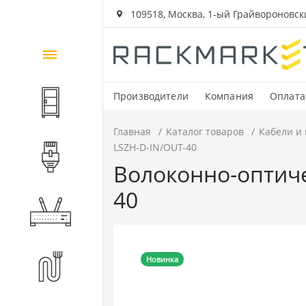
109518, Москва, 1-ый Грайвороновский
Каталог
товаров
Производители
Компания
Оплата
Шкафы и стойки
Главная
Каталог товаров
Кабели и
LSZH-D-IN/OUT-40
Компоненты СКС
Волоконно-оптиче
40
Активное оборудование
Волоконно-оптические
Новинка
компоненты