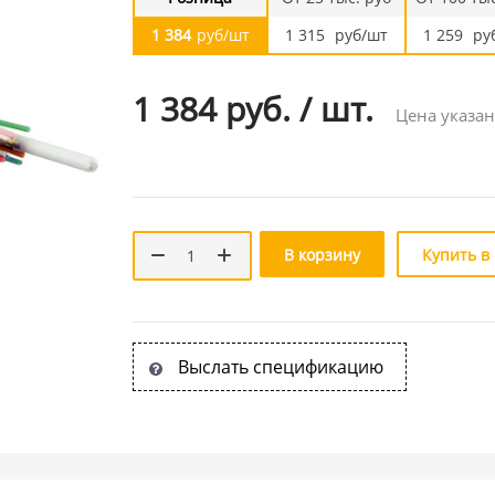
1 384
руб/шт
1 315
руб/шт
1 259
ру
1 384 руб.
/
шт.
Цена указан
В корзину
Купить в
Выслать спецификацию