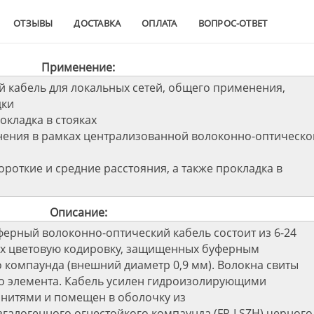
ОТЗЫВЫ
ДОСТАВКА
ОПЛАТА
ВОПРОС-ОТВЕТ
Применение:
й кабель для локальных сетей, общего применения,
дки
окладка в стояках
нения в рамках централизованной волоконно-оптическо
ороткие и средние расстояния, а также прокладка в
Описание:
ерный волоконно-оптический кабель состоит из 6-24
х цветовую кодировку, защищенных буферным
 компаунда (внешний диаметр 0,9 мм). Волокна свиты
го элемента. Кабель усилен гидроизолирующими
итями и помещен в оболочку из
галогенного огнестойкого компаунда (FR-LSZH) черного