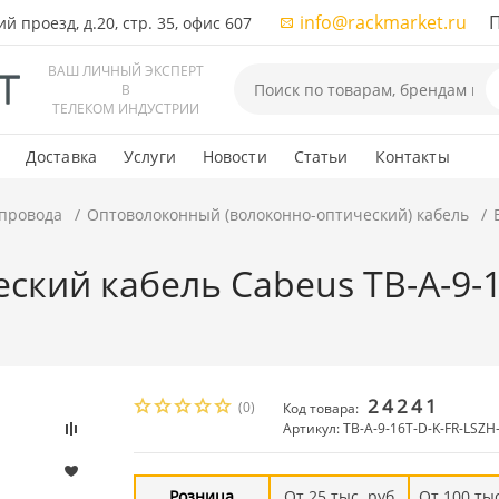
info@rackmarket.ru
ПН-
 проезд, д.20, стр. 35, офис 607
ВАШ ЛИЧНЫЙ ЭКСПЕРТ
В
ТЕЛЕКОМ ИНДУСТРИИ
Доставка
Услуги
Новости
Статьи
Контакты
 провода
Оптоволоконный (волоконно-оптический) кабель
ский кабель Cabeus TB-A-9-1
24241
(0)
Код товара:
Артикул: TB-A-9-16T-D-K-FR-LSZH
Розница
От 25 тыс. руб
От 100 тыс