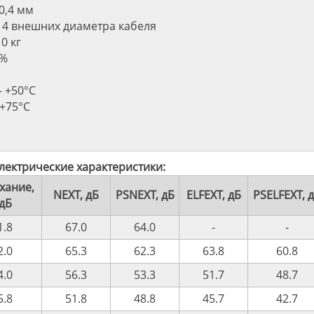
0,4 мм
 4 внешних диаметра кабеля
0 кг
4%
– +50°C
 +75°C
лектрические характеристики:
хание,
NEXT, дБ
PSNEXT, дБ
ELFEXT, дБ
PSELFEXT, 
дБ
1.8
67.0
64.0
-
-
2.0
65.3
62.3
63.8
60.8
4.0
56.3
53.3
51.7
48.7
5.8
51.8
48.8
45.7
42.7