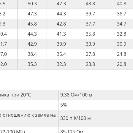
6.5
50.3
47.3
43.8
40.8
8.2
47.3
44.3
39.7
36.7
9.3
45.8
42.8
37.7
34.7
0.4
44.3
41.3
35.8
32.8
1.7
42.9
39.9
33.9
30.9
7.0
38.4
35.4
27.8
24.8
2.0
35.3
32.3
23.8
20.8
ика при 20°C
9.38 Ом/100 м
5%
о отношению к земле на
330 пФ/100 м
772-100 МГц
85-115 Ом