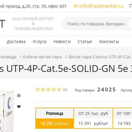
info@rackmarket.ru
ПН-
 проезд, д.20, стр. 35, офис 607
ВАШ ЛИЧНЫЙ ЭКСПЕРТ
В
ТЕЛЕКОМ ИНДУСТРИИ
Доставка
Услуги
Новости
Статьи
Контакты
 провода
Кабели витая пара
Витая пара Cabeus UTP-4P-Cat
s UTP-4P-Cat.5e-SOLID-GN 5e
24025
(0)
Код товара:
Артик
Розница
От 25 тыс. руб
От 100 
16 201
руб/шт
15 391
руб/шт
14 743