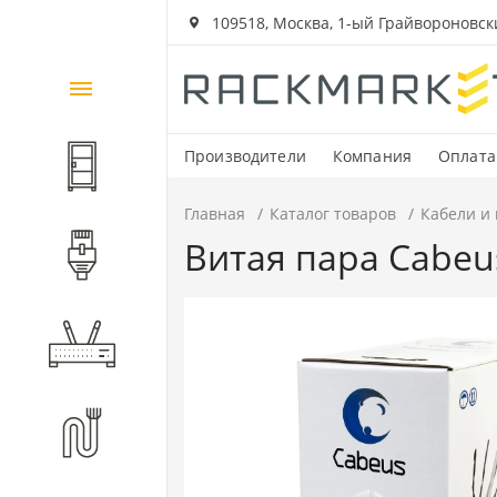
109518, Москва, 1-ый Грайвороновский
Каталог
товаров
Производители
Компания
Оплата
Шкафы и стойки
Главная
Каталог товаров
Кабели и
Витая пара Cabeu
Компоненты СКС
Активное оборудование
Волоконно-оптические
компоненты