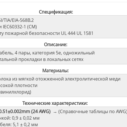
Спецификация:
/TIA/EIA-568B.2
 IEC60332-1 (CM)
рту пожарной безопасности UL 444 UL 1581
Описание:
бель, 4 пары, категория 5е, одножильный
тальной прокладки в локальных сетях
Материалы:
лока из мягкой отожженной электролитической меди
ысокой плотности
ивинилхлорид)
Технические характеристики:
0.51±0.002mm (24 AWG)
→ (Справочные таблицы по AWG
ой: 0,9 ± 0,02 мм
еля: 5,1 ± 0,2 мм