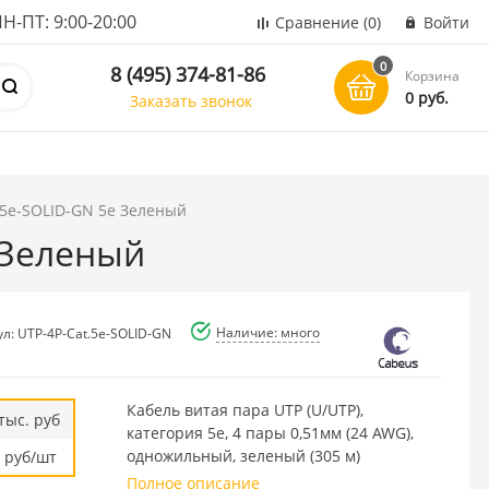
ПТ: 9:00-20:00
Сравнение
(0)
Войти
0
8 (495) 374-81-86
Корзина
0 руб.
Заказать звонок
.5e-SOLID-GN 5e Зеленый
 Зеленый
Наличие: много
ул: UTP-4P-Cat.5e-SOLID-GN
Кабель витая пара UTP (U/UTP),
тыс. руб
категория 5e, 4 пары 0,51мм (24 AWG),
одножильный, зеленый (305 м)
руб/шт
Полное описание