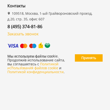
Контакты
109518, Москва, 1-ый Грайвороновский проезд,
д.20, стр. 35, офис 607
8 (495) 374-81-86
Заказать звонок
Мы в социальных сетях
Мы используем файлы cookie.
Принять
Продолжив использование сайта,
вы соглашаетесь с
Политикой
использования файлов cookie
и
Политикой конфиденциальности
.
©
ООО "19 ДЮЙМОВ"
,
2026
Политика конфиденциальности
Согласие на обработку персональных данных