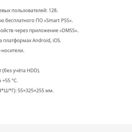
вых пользователей: 128.
ю бесплатного ПО «Smart PSS».
ойств через приложение «DMSS».
 платформах Android, iOS.
-носители.
 (без учёта HDD).
 +55 °С.
В*Ш*Г): 55×325×255 мм.