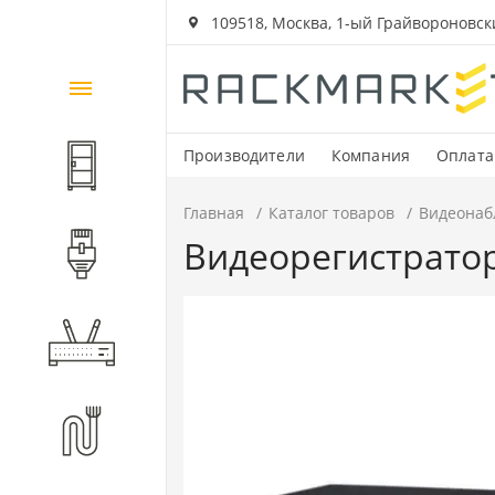
109518, Москва, 1-ый Грайвороновский
Каталог
товаров
Производители
Компания
Оплата
Шкафы и стойки
Главная
Каталог товаров
Видеонаб
Видеорегистрато
Компоненты СКС
Активное оборудование
Волоконно-оптические
компоненты