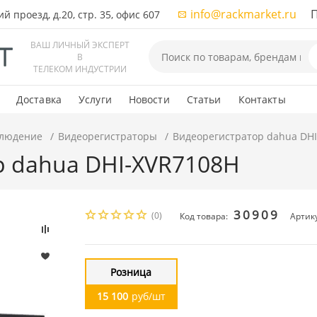
info@rackmarket.ru
ПН-
 проезд, д.20, стр. 35, офис 607
ВАШ ЛИЧНЫЙ ЭКСПЕРТ
В
ТЕЛЕКОМ ИНДУСТРИИ
Доставка
Услуги
Новости
Статьи
Контакты
людение
Видеорегистраторы
Видеорегистратор dahua DH
р dahua DHI-XVR7108H
30909
(0)
Код товара:
Артик
Розница
15 100
руб/шт