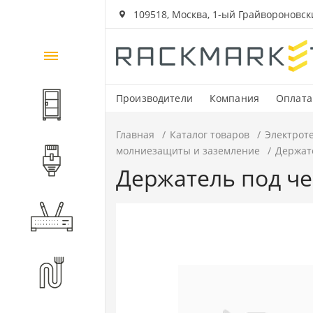
109518, Москва, 1-ый Грайвороновский
Каталог
товаров
Производители
Компания
Оплата
Шкафы и стойки
Главная
Каталог товаров
Электрот
молниезащиты и заземление
Держат
Компоненты СКС
Держатель под че
Активное оборудование
Волоконно-оптические
компоненты