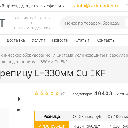
info@rackmarket.ru
ПН-
 проезд, д.20, стр. 35, офис 607
ВАШ ЛИЧНЫЙ ЭКСПЕРТ
В
ТЕЛЕКОМ ИНДУСТРИИ
Доставка
Услуги
Новости
Статьи
Контакты
ехническое оборудование
Система молниезащиты и заземле
ель под черепицу L=330мм Cu EKF
репицу L=330мм Cu EKF
40403
(0)
Код товара:
Артику
Розница
От 25 тыс. руб
От 100 тыс
4 478
руб/шт
4 254
руб/шт
4 030
ру