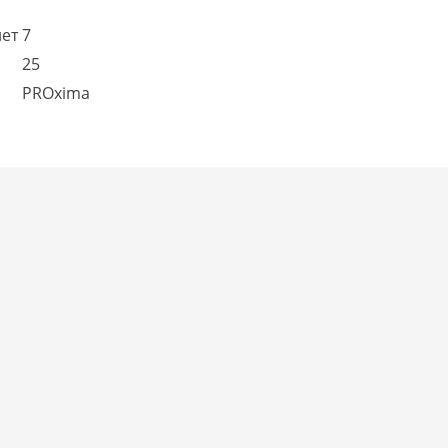
лет
7
25
PROxima