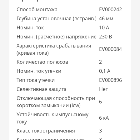
Способ монтажа
EV000242
Глубина установочная (встраив.)
46 мм
Номин. ток
10 А
Номин. (расчетное) напряжение
230 В
Характеристика срабатывания
EV000084
(кривая тока)
Количество полюсов
2
Номин. ток утечки
0,1 А
Тип тока утечки
EV000896
Селективная защита
Нет
Отключающая способность при
6
коротком замыкании (Icw)
Устойчивость к импульсному
6 кА
току
Класс токоограничения
3
Категория перенапряжения
3