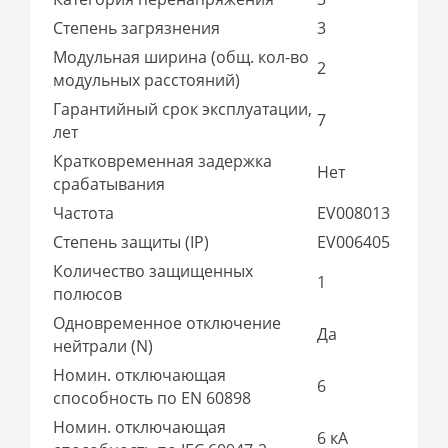
Степень загрязнения
3
Модульная ширина (общ. кол-во
2
модульных расстояний)
Гарантийный срок эксплуатации,
7
лет
Кратковременная задержка
Нет
срабатывания
Частота
EV008013
Степень защиты (IP)
EV006405
Количество защищенных
1
полюсов
Одновременное отключение
Да
нейтрали (N)
Номин. отключающая
6
способность по EN 60898
Номин. отключающая
6 кА