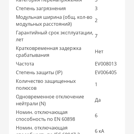
Степень загрязнения
3
Модульная ширина (общ. кол-во
2
модульных расстояний)
Гарантийный срок эксплуатации,
7
лет
Кратковременная задержка
Нет
срабатывания
Частота
EV008013
Степень защиты (IP)
EV006405
Количество защищенных
1
полюсов
Одновременное отключение
Да
нейтрали (N)
Номин. отключающая
6
способность по EN 60898
Номин. отключающая
6 кА