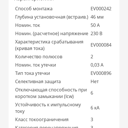
Способ монтажа
EV000242
Глубина установочная (встраив.)
46 мм
Номин. ток
50 А
Номин. (расчетное) напряжение
230 В
Характеристика срабатывания
EV000084
(кривая тока)
Количество полюсов
2
Номин. ток утечки
0,03 А
Тип тока утечки
EV000896
Селективная защита
Нет
Отключающая способность при
6
коротком замыкании (Icw)
Устойчивость к импульсному
6 кА
току
Класс токоограничения
3
Категория перенапряжения
3