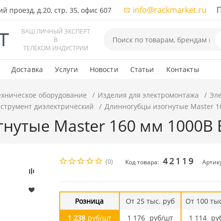
info@rackmarket.ru
ПН-
 проезд, д.20, стр. 35, офис 607
ВАШ ЛИЧНЫЙ ЭКСПЕРТ
В
ТЕЛЕКОМ ИНДУСТРИИ
Доставка
Услуги
Новости
Статьи
Контакты
ехническое оборудование
Изделия для электромонтажа
Эл
струмент диэлектрический
Длинногубцы изогнутые Master 1
нутые Master 160 мм 1000В 
42119
(0)
Код товара:
Артику
Розница
От 25 тыс. руб
От 100 тыс
1 238
руб/шт
1 176
руб/шт
1 114
ру