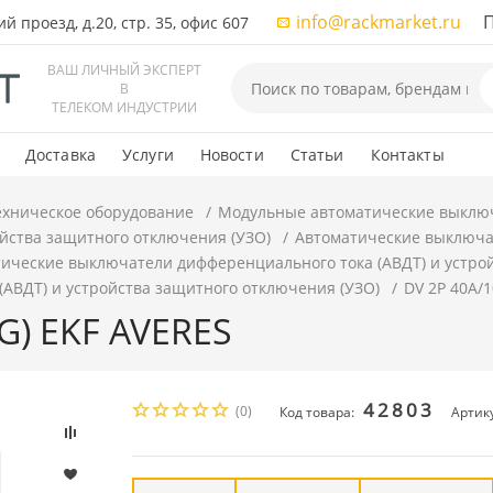
info@rackmarket.ru
ПН-
 проезд, д.20, стр. 35, офис 607
ВАШ ЛИЧНЫЙ ЭКСПЕРТ
В
ТЕЛЕКОМ ИНДУСТРИИ
Доставка
Услуги
Новости
Статьи
Контакты
ехническое оборудование
Модульные автоматические выклю
ойства защитного отключения (УЗО)
Автоматические выключат
ические выключатели дифференциального тока (АВДТ) и устро
АВДТ) и устройства защитного отключения (УЗО)
DV 2P 40А/1
G) EKF AVERES
42803
(0)
Код товара:
Артику