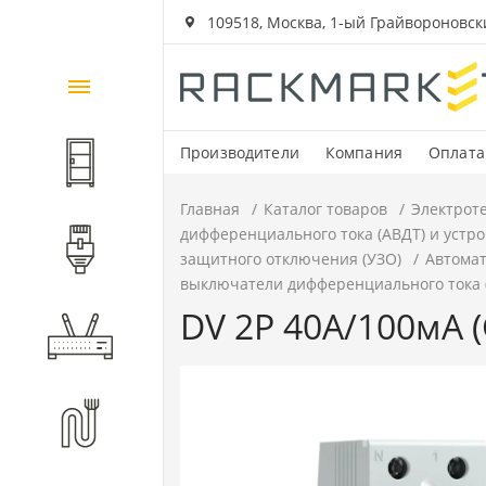
109518, Москва, 1-ый Грайвороновский
Каталог
товаров
Производители
Компания
Оплата
Шкафы и стойки
Главная
Каталог товаров
Электрот
дифференциального тока (АВДТ) и устр
Компоненты СКС
защитного отключения (УЗО)
Автомат
выключатели дифференциального тока (
DV 2P 40А/100мА (
Активное оборудование
Волоконно-оптические
компоненты