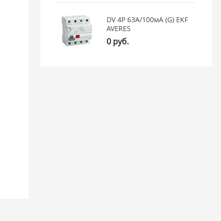
DV 4P 63А/100мА (G) EKF
AVERES
0 руб.