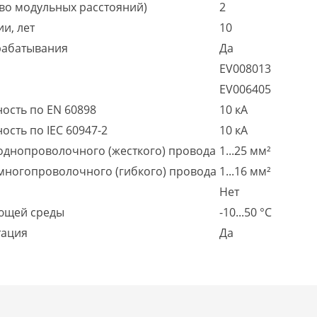
во модульных расстояний)
2
и, лет
10
рабатывания
Да
EV008013
EV006405
ость по EN 60898
10 кА
сть по IEC 60947-2
10 кА
однопроволочного (жесткого) провода
1...25 мм²
многопроволочного (гибкого) провода
1...16 мм²
Нет
ющей среды
-10...50 °C
тация
Да