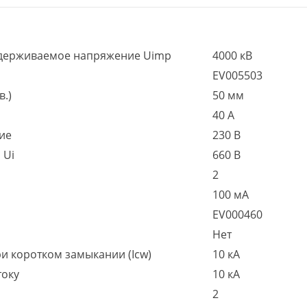
держиваемое напряжение Uimp
4000 кВ
EV005503
в.)
50 мм
40 А
ие
230 В
 Ui
660 В
2
100 мА
EV000460
Нет
 коротком замыкании (Icw)
10 кА
току
10 кА
2