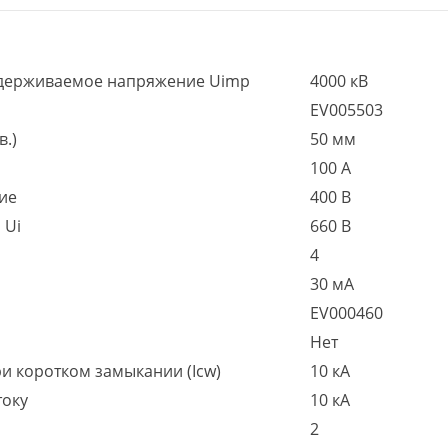
держиваемое напряжение Uimp
4000 кВ
EV005503
в.)
50 мм
100 А
ие
400 В
 Ui
660 В
4
30 мА
EV000460
Нет
 коротком замыкании (Icw)
10 кА
току
10 кА
2