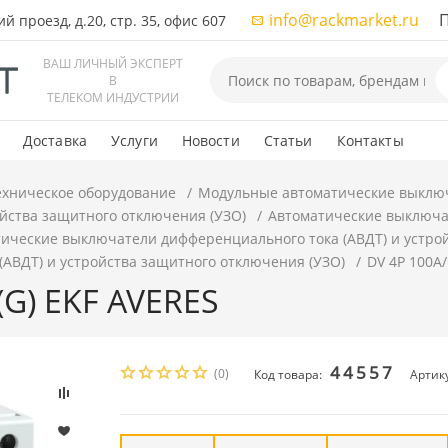
info@rackmarket.ru
ПН-
 проезд, д.20, стр. 35, офис 607
ВАШ ЛИЧНЫЙ ЭКСПЕРТ
В
ТЕЛЕКОМ ИНДУСТРИИ
Доставка
Услуги
Новости
Статьи
Контакты
ехническое оборудование
Модульные автоматические выклю
ойства защитного отключения (УЗО)
Автоматические выключат
ические выключатели дифференциального тока (АВДТ) и устро
АВДТ) и устройства защитного отключения (УЗО)
DV 4P 100А/
(G) EKF AVERES
44557
(0)
Код товара:
Артику