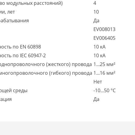
во модульных расстояний)
4
и, лет
10
рабатывания
Да
EV008013
EV006405
ость по EN 60898
10 кА
сть по IEC 60947-2
10 кА
однопроволочного (жесткого) провода
1...25 мм²
многопроволочного (гибкого) провода
1...16 мм²
Нет
ющей среды
-10...50 °C
тация
Да