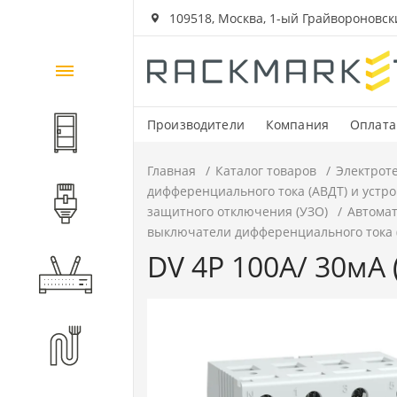
109518, Москва, 1-ый Грайвороновский
Каталог
товаров
Производители
Компания
Оплата
Шкафы и стойки
Главная
Каталог товаров
Электрот
дифференциального тока (АВДТ) и устр
Компоненты СКС
защитного отключения (УЗО)
Автомат
выключатели дифференциального тока (
DV 4P 100А/ 30мА 
Активное оборудование
Волоконно-оптические
компоненты