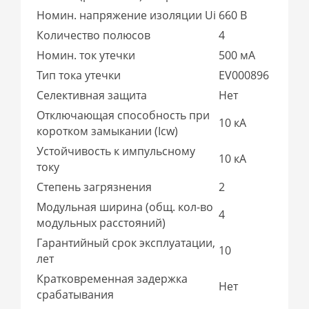
Номин. напряжение изоляции Ui
660 В
Количество полюсов
4
Номин. ток утечки
500 мА
Тип тока утечки
EV000896
Селективная защита
Нет
Отключающая способность при
10 кА
коротком замыкании (Icw)
Устойчивость к импульсному
10 кА
току
Степень загрязнения
2
Модульная ширина (общ. кол-во
4
модульных расстояний)
Гарантийный срок эксплуатации,
10
лет
Кратковременная задержка
Нет
срабатывания