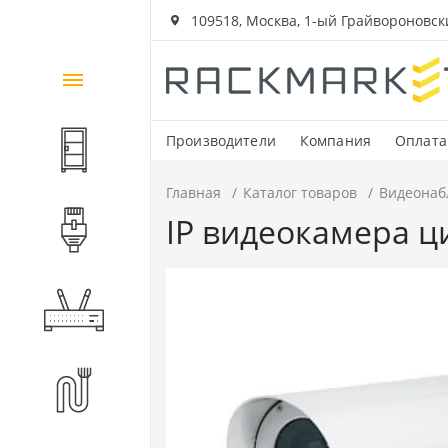
109518, Москва, 1-ый Грайвороновский
Каталог
товаров
Производители
Компания
Оплата
Шкафы и стойки
Главная
Каталог товаров
Видеонаб
IP видеокамера ц
Компоненты СКС
Активное оборудование
Волоконно-оптические
компоненты