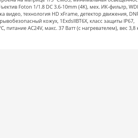
ъектив Foton 1/1.8 DC 3.6-10mm (4K), мех. ИК-фильтр, WD
ока видео, технология HD xFrame, детектор движения, DN
зрывобезопасный кожух, 1ЕхdsIIВТ6Х, класс защиты IP67,
, питание AC24V, макс. 37 Ватт (с нагревателем), вес 3,8 к