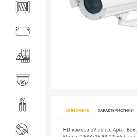
Кабель
Кабеленесущие системы
Электротехническое
оборудование
Видеонаблюдение
Инструмент
ОПИСАНИЕ
ХАРАКТЕРИСТИКИ
Расходные материалы
HD-камера eVidence Apix - Bo
Мпикс (2688×1520) (20 к/с), 