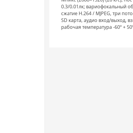
0.3/0.01лк; вариофокальный об
сжатие H.264 / MJPEG, три пот
SD карта, аудио вход/выход, в
рабочая температура -60º + 50ºС