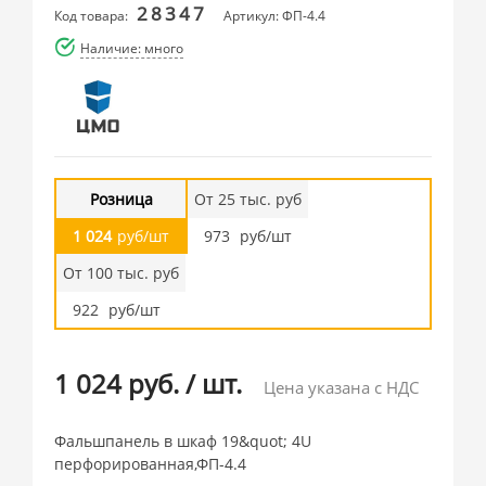
28347
Код товара:
Артикул: ФП-4.4
Наличие: много
Розница
От 25 тыс. руб
1 024
руб/шт
973
руб/шт
От 100 тыс. руб
922
руб/шт
1 024 руб.
/
шт.
Цена указана с НДС
Фальшпанель в шкаф 19&quot; 4U
перфорированная,ФП-4.4