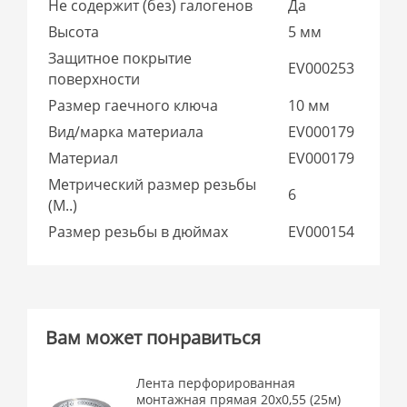
Не содержит (без) галогенов
Да
Высота
5 мм
Защитное покрытие
EV000253
поверхности
Размер гаечного ключа
10 мм
Вид/марка материала
EV000179
Материал
EV000179
Метрический размер резьбы
6
(М..)
Размер резьбы в дюймах
EV000154
Вам может понравиться
Лента перфорированная
монтажная прямая 20х0,55 (25м)