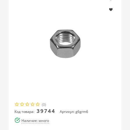
(0)
39744
Код товара:
Артикул: g6grm6
Наличие: много