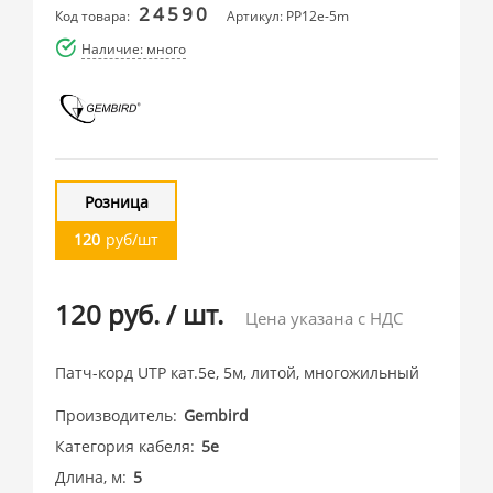
24590
Код товара:
Артикул: PP12e-5m
Наличие: много
Розница
120
руб/шт
120 руб.
/
шт.
Цена указана с НДС
Патч-корд UTP кат.5e, 5м, литой, многожильный
Производитель
Gembird
Категория кабеля
5e
Длина, м
5