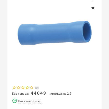
(0)
44049
Код товара:
Артикул: gsi2.5
Наличие: много