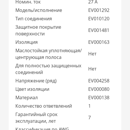
Номин. ток
27 А
Модель/исполнение
EV001292
Тип соединения
EV010120
Защитное покрытие
EV001481
поверхности
Изоляция
EV000163
Маслостойкая уплотняющая/
Нет
центрующая полоса
Для полностью защищенных
Нет
соединений
Напряжение (ряд)
EV004258
Цвет изоляции
EV000080
Материал
EV000138
Количество ответвлений
1
Гарантийный срок
7
эксплуатации, лет
Классификация по AWG