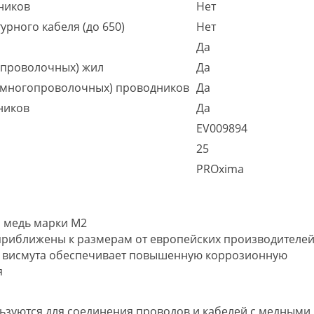
ников
Нет
рного кабеля (до 650)
Нет
Да
опроволочных) жил
Да
(многопроволочных) проводников
Да
ников
Да
EV009894
25
PROxima
я медь марки М2
 приближены к размерам от европейских производителе
и висмута обеспечивает повышенную коррозионную
я
ьзуются для соединения проводов и кабелей с медными