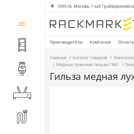
109518, Москва, 1-ый Грайвороновский
Каталог
товаров
Производители
Компания
Оплата
Шкафы и стойки
Главная
Каталог товаров
Электрот
Медные луженые гильзы ГМЛ
Гил
Компоненты СКС
Гильза медная лу
Активное оборудование
Волоконно-оптические
компоненты