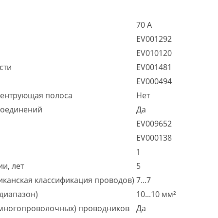
70 А
EV001292
EV010120
сти
EV001481
EV000494
центрующая полоса
Нет
соединений
Да
EV009652
EV000138
1
и, лет
5
иканская классификация проводов)
7...7
диапазон)
10...10 мм²
(многопроволочных) проводников
Да