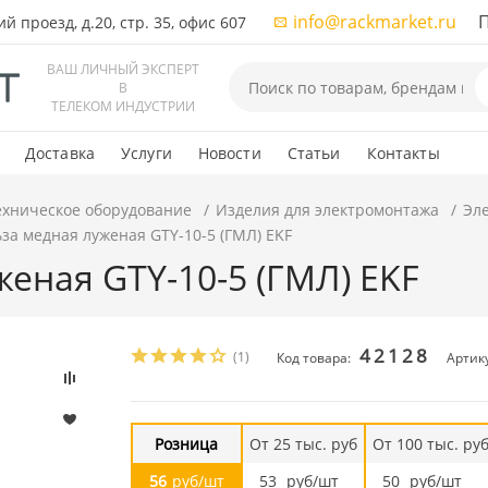
info@rackmarket.ru
ПН-
 проезд, д.20, стр. 35, офис 607
ВАШ ЛИЧНЫЙ ЭКСПЕРТ
В
ТЕЛЕКОМ ИНДУСТРИИ
Доставка
Услуги
Новости
Статьи
Контакты
ехническое оборудование
Изделия для электромонтажа
Эл
ьза медная луженая GTY-10-5 (ГМЛ) EKF
женая GTY-10-5 (ГМЛ) EKF
42128
(1)
Код товара:
Артику
Розница
От 25 тыс. руб
От 100 тыс. ру
56
руб/шт
53
руб/шт
50
руб/шт