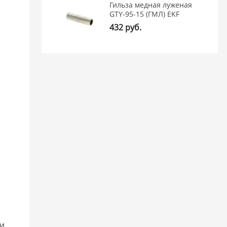
Гильза медная луженая
GTY-95-15 (ГМЛ) EKF
432 руб.
й
 и