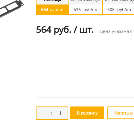
564
руб/шт
536
руб/шт
508
руб/шт
564 руб.
/
шт.
Цена указана с
В корзину
Купить в