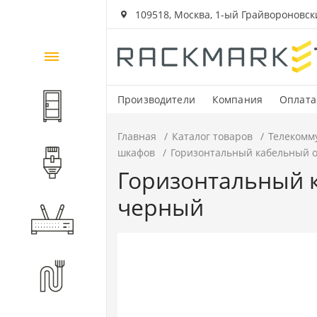
109518, Москва, 1-ый Грайвороновский
Каталог
товаров
Производители
Компания
Оплата
Шкафы и стойки
Главная
Каталог товаров
Телекомм
шкафов
Горизонтальный кабельный ор
Компоненты СКС
Горизонтальный к
черный
Активное оборудование
Волоконно-оптические
компоненты