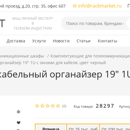
info@rackmarket.ru
ПН-
 проезд, д.20, стр. 35, офис 607
ВАШ ЛИЧНЫЙ ЭКСПЕРТ
В
ТЕЛЕКОМ ИНДУСТРИИ
Доставка
Услуги
Новости
Статьи
Контакты
уникационные шкафы
Комплектующие для телекоммуникаци
ганайзер 19" 1U с окнами для кабеля, цвет черный
абельный органайзер 19" 1U
28297
(0)
Код товара:
Артик
Розница
От 25 тыс. руб
От 100 тыс. р