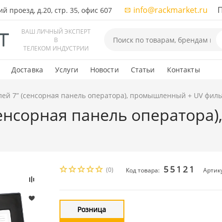
info@rackmarket.ru
ПН-
 проезд, д.20, стр. 35, офис 607
ВАШ ЛИЧНЫЙ ЭКСПЕРТ
В
ТЕЛЕКОМ ИНДУСТРИИ
Доставка
Услуги
Новости
Статьи
Контакты
лей 7” (сенсорная панель оператора), промышленный + UV филь
сенсорная панель оператора
55121
(0)
Код товара:
Артик
Розница