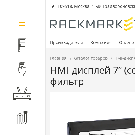
109518, Москва, 1-ый Грайвороновский
Каталог
товаров
Производители
Компания
Оплата
Шкафы и стойки
Главная
Каталог товаров
HMI-дисп
HMI-дисплей 7” (
Компоненты СКС
фильтр
Активное оборудование
Волоконно-оптические
компоненты