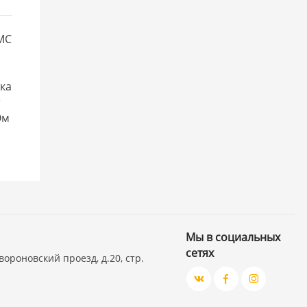
MC
ка
т
Ом
Мы в социальных
сетях
вороновский проезд, д.20, стр.