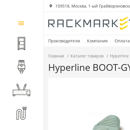
109518, Москва, 1-ый Грайвороновский
Каталог
товаров
Производители
Компания
Оплата
Шкафы и стойки
Главная
Каталог товаров
Hyperline
Hyperline BOOT-G
Компоненты СКС
Активное оборудование
Волоконно-оптические
компоненты