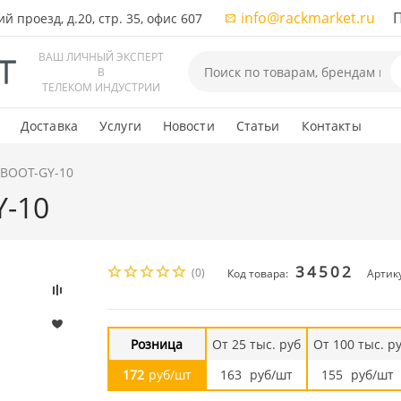
info@rackmarket.ru
ПН-
 проезд, д.20, стр. 35, офис 607
ВАШ ЛИЧНЫЙ ЭКСПЕРТ
В
ТЕЛЕКОМ ИНДУСТРИИ
Доставка
Услуги
Новости
Статьи
Контакты
 BOOT-GY-10
Y-10
34502
(0)
Код товара:
Артик
Розница
От 25 тыс. руб
От 100 тыс. р
172
руб/шт
163
руб/шт
155
руб/шт