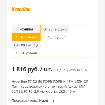
Розница
От 25 тыс. руб
1 816
руб/шт
1 725
руб/шт
От 100 тыс. руб
1 634
руб/шт
1 816 руб.
/
шт.
Цена указана с НДС
Hyperline FC-D2-50-FC/PR-FC/PR-H-15M-LSZH-OR
Патч-корд волоконно-оптический (шнур) MM
50/125, FC-FC, 2.0 мм, duplex, LSZH, 15 м
Производитель
Hyperline