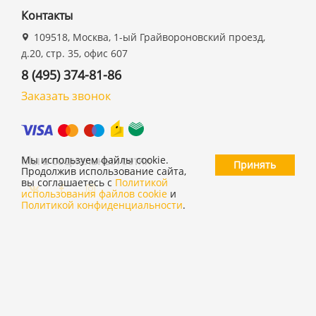
Контакты
109518, Москва, 1-ый Грайвороновский проезд,
д.20, стр. 35, офис 607
8 (495) 374-81-86
Заказать звонок
Мы в социальных сетях
Мы используем файлы cookie.
Принять
Продолжив использование сайта,
вы соглашаетесь с
Политикой
использования файлов cookie
и
Политикой конфиденциальности
.
©
ООО "19 ДЮЙМОВ"
,
2026
Политика конфиденциальности
Согласие на обработку персональных данных