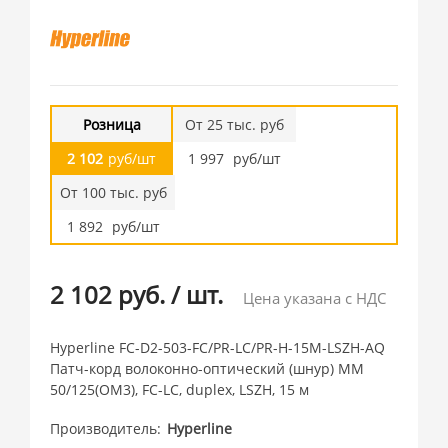
Розница
От 25 тыс. руб
2 102
руб/шт
1 997
руб/шт
От 100 тыс. руб
1 892
руб/шт
2 102 руб.
/
шт.
Цена указана с НДС
Hyperline FC-D2-503-FC/PR-LC/PR-H-15M-LSZH-AQ
Патч-корд волоконно-оптический (шнур) MM
50/125(OM3), FC-LC, duplex, LSZH, 15 м
Производитель
Hyperline