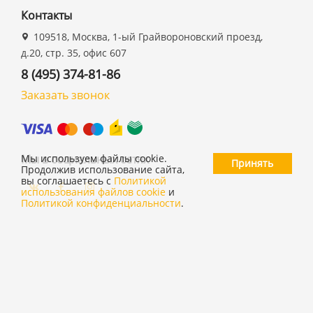
Контакты
109518, Москва, 1-ый Грайвороновский проезд,
д.20, стр. 35, офис 607
8 (495) 374-81-86
Заказать звонок
Мы в социальных сетях
Мы используем файлы cookie.
Принять
Продолжив использование сайта,
вы соглашаетесь с
Политикой
использования файлов cookie
и
Политикой конфиденциальности
.
©
ООО "19 ДЮЙМОВ"
,
2026
Политика конфиденциальности
Согласие на обработку персональных данных