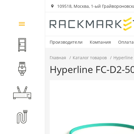
109518, Москва, 1-ый Грайвороновский
Каталог
товаров
Производители
Компания
Оплата
Шкафы и стойки
Главная
Каталог товаров
Hyperline
Hyperline FC-D2-
Компоненты СКС
Активное оборудование
Волоконно-оптические
компоненты