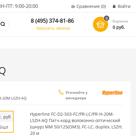
ПТ: 9:00-20:00
Сравнение
(0)
Войти
0
8 (495) 374-81-86
Корзина
0 руб.
Заказать звонок
AQ
Уточняйте у
менеджера
-H-20M-LSZH-AQ
Hyperline FC-D2-503-FC/PR-LC/PR-H-20M-
. руб
LSZH-AQ Патч-корд волоконно-оптический
(шнур) MM 50/125(OM3), FC-LC, duplex, LSZH,
б/шт
20 м