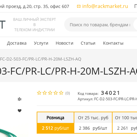
info@rackmarket.ru
ПН-
 проезд, д.20, стр. 35, офис 607
ВАШ ЛИЧНЫЙ ЭКСПЕРТ
В
ТЕЛЕКОМ ИНДУСТРИИ
Доставка
Услуги
Новости
Статьи
Контакты
 FC-D2-503-FC/PR-LC/PR-H-20M-LSZH-AQ
503-FC/PR-LC/PR-H-20M-LSZH-
34021
(0)
Код товара:
Артикул: FC-D2-503-FC/PR-LC/PR
Розница
От 25 тыс. руб
От 100 тыс
2 512
руб/шт
2 386
руб/шт
2 261
ру