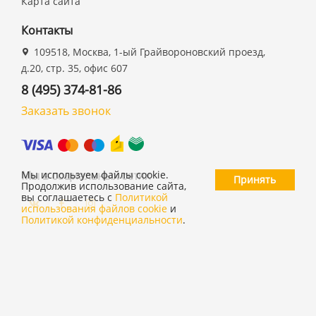
Карта сайта
Контакты
109518, Москва, 1-ый Грайвороновский проезд,
д.20, стр. 35, офис 607
8 (495) 374-81-86
Заказать звонок
Мы в социальных сетях
Мы используем файлы cookie.
Принять
Продолжив использование сайта,
вы соглашаетесь с
Политикой
использования файлов cookie
и
Политикой конфиденциальности
.
©
ООО "19 ДЮЙМОВ"
,
2026
Политика конфиденциальности