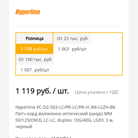
Розница
От 25 тыс. руб
1 119
руб/шт
1 063
руб/шт
От 100 тыс. руб
1 007
руб/шт
1 119 руб.
/
шт.
Цена указана с НДС
Hyperline FC-D2-503-LC/PR-LC/PR-H-3M-LSZH-BK
Патч-корд волоконно-оптический (шнур) MM
50/125(OM3), LC-LC, duplex, 10G/40G, LSZH, 3 м,
черный