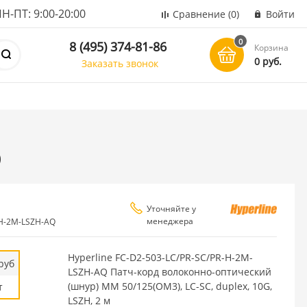
ПТ: 9:00-20:00
Сравнение
(0)
Войти
0
8 (495) 374-81-86
Корзина
0 руб.
Заказать звонок
Q
Уточняйте у
менеджера
-H-2M-LSZH-AQ
Hyperline FC-D2-503-LC/PR-SC/PR-H-2M-
руб
LSZH-AQ Патч-корд волоконно-оптический
(шнур) MM 50/125(OM3), LC-SC, duplex, 10G,
т
LSZH, 2 м