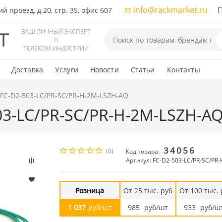
info@rackmarket.ru
ПН-
 проезд, д.20, стр. 35, офис 607
ВАШ ЛИЧНЫЙ ЭКСПЕРТ
В
ТЕЛЕКОМ ИНДУСТРИИ
Доставка
Услуги
Новости
Статьи
Контакты
 FC-D2-503-LC/PR-SC/PR-H-2M-LSZH-AQ
503-LC/PR-SC/PR-H-2M-LSZH-A
34056
(0)
Код товара:
Артикул: FC-D2-503-LC/PR-SC/PR
Розница
От 25 тыс. руб
От 100 тыс. 
1 037
руб/шт
985
руб/шт
933
руб/ш