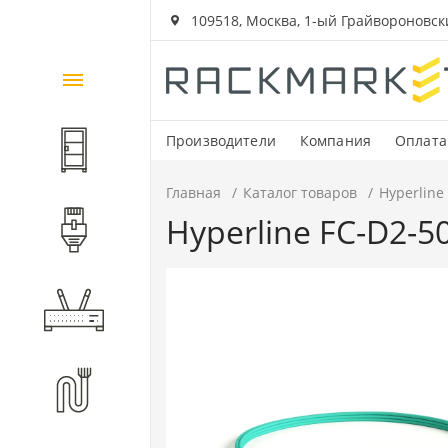
109518, Москва, 1-ый Грайвороновский
Каталог
товаров
Производители
Компания
Оплата
Шкафы и стойки
Главная
Каталог товаров
Hyperline
Hyperline FC-D2-
Компоненты СКС
Активное оборудование
Волоконно-оптические
компоненты