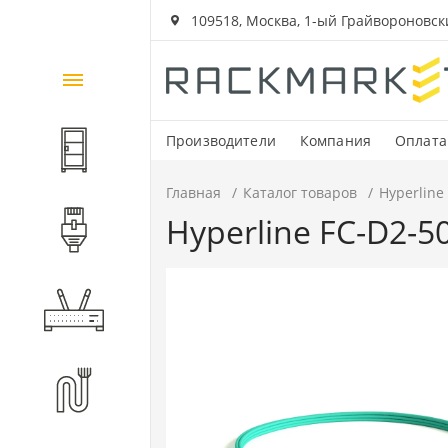
109518, Москва, 1-ый Грайвороновский
Каталог
товаров
Производители
Компания
Оплата
Шкафы и стойки
Главная
Каталог товаров
Hyperline
Hyperline FC-D2-
Компоненты СКС
Активное оборудование
Волоконно-оптические
компоненты