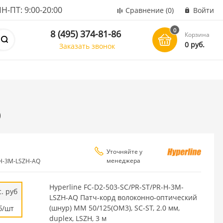
ПТ: 9:00-20:00
Сравнение
(0)
Войти
0
8 (495) 374-81-86
Корзина
0 руб.
Заказать звонок
Q
Уточняйте у
менеджера
-H-3M-LSZH-AQ
Hyperline FC-D2-503-SC/PR-ST/PR-H-3M-
. руб
LSZH-AQ Патч-корд волоконно-оптический
(шнур) MM 50/125(OM3), SC-ST, 2.0 мм,
б/шт
duplex, LSZH, 3 м