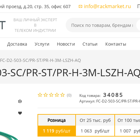
info@rackmarket.ru
ПН-
 проезд, д.20, стр. 35, офис 607
ВАШ ЛИЧНЫЙ ЭКСПЕРТ
В
ТЕЛЕКОМ ИНДУСТРИИ
Доставка
Услуги
Новости
Статьи
Контакты
 FC-D2-503-SC/PR-ST/PR-H-3M-LSZH-AQ
503-SC/PR-ST/PR-H-3M-LSZH-A
34085
(0)
Код товара:
Артикул: FC-D2-503-SC/PR-ST/PR
Розница
От 25 тыс. руб
От 100 тыс
1 119
руб/шт
1 063
руб/шт
1 007
ру