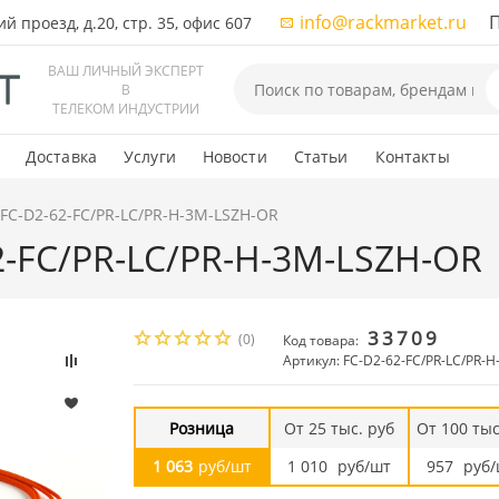
info@rackmarket.ru
ПН-
 проезд, д.20, стр. 35, офис 607
ВАШ ЛИЧНЫЙ ЭКСПЕРТ
В
ТЕЛЕКОМ ИНДУСТРИИ
Доставка
Услуги
Новости
Статьи
Контакты
 FC-D2-62-FC/PR-LC/PR-H-3M-LSZH-OR
62-FC/PR-LC/PR-H-3M-LSZH-OR
33709
(0)
Код товара:
Артикул: FC-D2-62-FC/PR-LC/PR-
Розница
От 25 тыс. руб
От 100 тыс
1 063
руб/шт
1 010
руб/шт
957
руб/