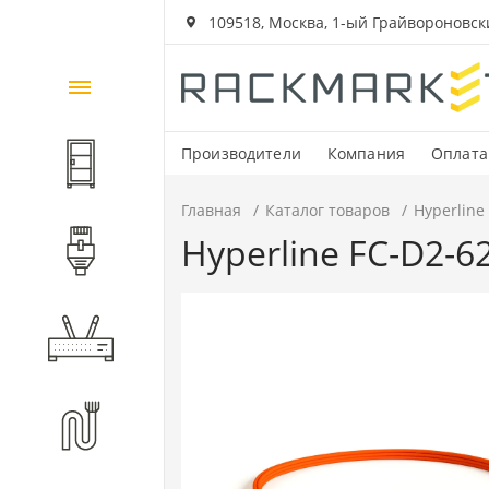
109518, Москва, 1-ый Грайвороновский
Каталог
товаров
Производители
Компания
Оплата
Шкафы и стойки
Главная
Каталог товаров
Hyperline
Hyperline FC-D2-
Компоненты СКС
Активное оборудование
Волоконно-оптические
компоненты