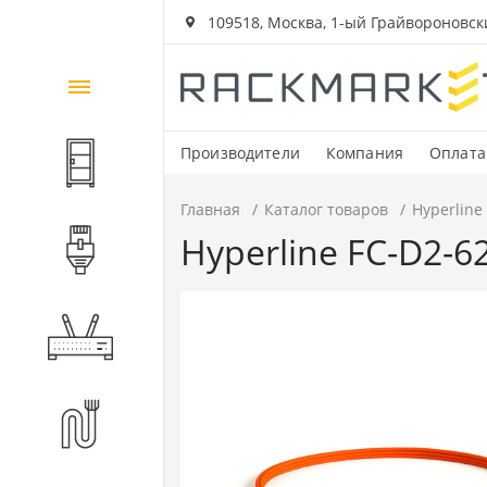
109518, Москва, 1-ый Грайвороновский
Каталог
товаров
Производители
Компания
Оплата
Шкафы и стойки
Главная
Каталог товаров
Hyperline
Hyperline FC-D2-
Компоненты СКС
Активное оборудование
Волоконно-оптические
компоненты