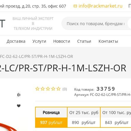
info@rackmarket.ru
ПН-
 проезд, д.20, стр. 35, офис 607
ВАШ ЛИЧНЫЙ ЭКСПЕРТ
В
ТЕЛЕКОМ ИНДУСТРИИ
Доставка
Услуги
Новости
Статьи
Контакты
 FC-D2-62-LC/PR-ST/PR-H-1M-LSZH-OR
62-LC/PR-ST/PR-H-1M-LSZH-OR
33759
(0)
Код товара:
Артикул: FC-D2-62-LC/PR-ST/PR-
Розница
От 25 тыс. руб
От 100 тыс. р
937
руб/шт
890
руб/шт
843
руб/шт