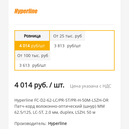
Розница
От 25 тыс. руб
4 014
руб/шт
3 813
руб/шт
От 100 тыс. руб
3 613
руб/шт
4 014 руб.
/
шт.
Цена указана с НДС
Hyperline FC-D2-62-LC/PR-ST/PR-H-50M-LSZH-OR
Патч-корд волоконно-оптический (шнур) MM
62.5/125, LC-ST, 2.0 мм, duplex, LSZH, 50 м
Производитель
Hyperline