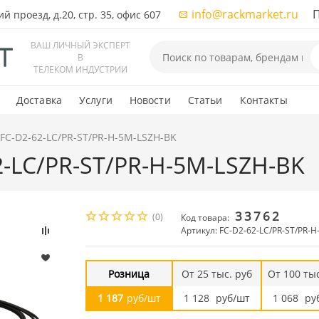
info@rackmarket.ru
ПН-
 проезд, д.20, стр. 35, офис 607
ВАШ ЛИЧНЫЙ ЭКСПЕРТ
В
ТЕЛЕКОМ ИНДУСТРИИ
Доставка
Услуги
Новости
Статьи
Контакты
 FC-D2-62-LC/PR-ST/PR-H-5M-LSZH-BK
2-LC/PR-ST/PR-H-5M-LSZH-BK
33762
(0)
Код товара:
Артикул: FC-D2-62-LC/PR-ST/PR-
Розница
От 25 тыс. руб
От 100 тыс
1 187
руб/шт
1 128
руб/шт
1 068
ру