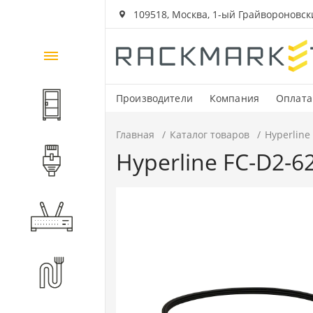
109518, Москва, 1-ый Грайвороновский
Каталог
товаров
Производители
Компания
Оплата
Шкафы и стойки
Главная
Каталог товаров
Hyperline
Hyperline FC-D2-6
Компоненты СКС
Активное оборудование
Волоконно-оптические
компоненты