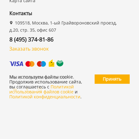
Карта сайта
Контакты
109518, Москва, 1-ый Грайвороновский проезд,
д.20, стр. 35, офис 607
8 (495) 374-81-86
Заказать звонок
Мы в социальных сетях
Мы используем файлы cookie.
Принять
Продолжив использование сайта,
вы соглашаетесь с
Политикой
использования файлов cookie
и
Политикой конфиденциальности
.
©
ООО "19 ДЮЙМОВ"
,
2026
Политика конфиденциальности