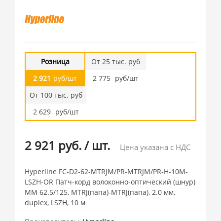
Розница
От 25 тыс. руб
2 921
руб/шт
2 775
руб/шт
От 100 тыс. руб
2 629
руб/шт
2 921 руб.
/
шт.
Цена указана с НДС
Hyperline FC-D2-62-MTRJM/PR-MTRJM/PR-H-10M-
LSZH-OR Патч-корд волоконно-оптический (шнур)
MM 62.5/125, MTRJ(папа)-MTRJ(папа), 2.0 мм,
duplex, LSZH, 10 м