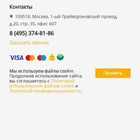
Контакты
109518, Москва, 1-ый Грайвороновский проезд,
д.20, стр. 35, офис 607
8 (495) 374-81-86
Заказать звонок
Мы в социальных сетях
Мы используем файлы cookie.
Принять
Продолжив использование сайта,
вы соглашаетесь с
Политикой
использования файлов cookie
и
Политикой конфиденциальности
.
©
ООО "19 ДЮЙМОВ"
,
2026
Политика конфиденциальности
Согласие на обработку персональных данных