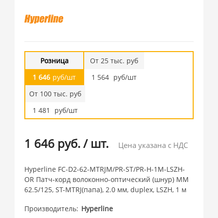
Розница
От 25 тыс. руб
1 646
руб/шт
1 564
руб/шт
От 100 тыс. руб
1 481
руб/шт
1 646 руб.
/
шт.
Цена указана с НДС
Hyperline FC-D2-62-MTRJM/PR-ST/PR-H-1M-LSZH-
OR Патч-корд волоконно-оптический (шнур) MM
62.5/125, ST-MTRJ(папа), 2.0 мм, duplex, LSZH, 1 м
Производитель
Hyperline