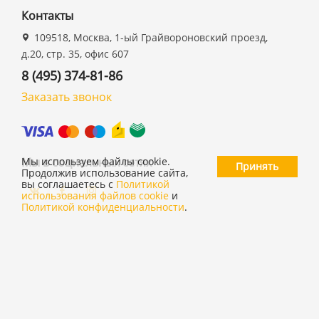
Контакты
109518, Москва, 1-ый Грайвороновский проезд,
д.20, стр. 35, офис 607
8 (495) 374-81-86
Заказать звонок
Мы в социальных сетях
Мы используем файлы cookie.
Принять
Продолжив использование сайта,
вы соглашаетесь с
Политикой
использования файлов cookie
и
Политикой конфиденциальности
.
©
ООО "19 ДЮЙМОВ"
,
2026
Политика конфиденциальности
Согласие на обработку персональных данных