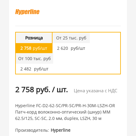
Розница
От 25 тыс. руб
2 758
руб/шт
2 620
руб/шт
От 100 тыс. руб
2 482
руб/шт
2 758 руб.
/
шт.
Цена указана с НДС
Hyperline FC-D2-62-SC/PR-SC/PR-H-30M-LSZH-OR
Патч-корд волоконно-оптический (шнур) MM
62.5/125, SC-SC, 2.0 мм, duplex, LSZH, 30 м
Производитель
Hyperline